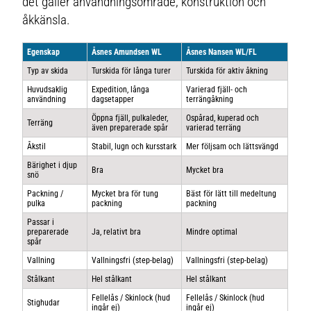
det gäller användningsområde, konstruktion och
åkkänsla.
Egenskap
Åsnes Amundsen WL
Åsnes Nansen WL/FL
Typ av skida
Turskida för långa turer
Turskida för aktiv åkning
Huvudsaklig
Expedition, långa
Varierad fjäll- och
användning
dagsetapper
terrängåkning
Öppna fjäll, pulkaleder,
Ospårad, kuperad och
Terräng
även preparerade spår
varierad terräng
Åkstil
Stabil, lugn och kursstark
Mer följsam och lättsvängd
Bärighet i djup
Bra
Mycket bra
snö
Packning /
Mycket bra för tung
Bäst för lätt till medeltung
pulka
packning
packning
Passar i
preparerade
Ja, relativt bra
Mindre optimal
spår
Vallning
Vallningsfri (step-belag)
Vallningsfri (step-belag)
Stålkant
Hel stålkant
Hel stålkant
Fellelås / Skinlock (hud
Fellelås / Skinlock (hud
Stighudar
ingår ej)
ingår ej)