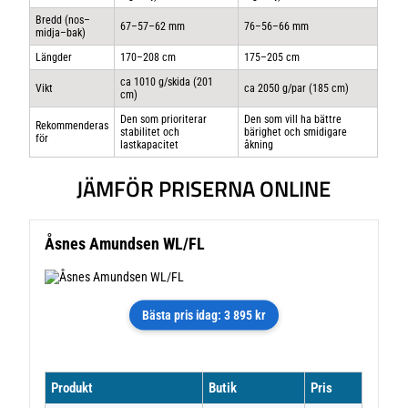
Bredd (nos–
67–57–62 mm
76–56–66 mm
midja–bak)
Längder
170–208 cm
175–205 cm
ca 1010 g/skida (201
Vikt
ca 2050 g/par (185 cm)
cm)
Den som prioriterar
Den som vill ha bättre
Rekommenderas
stabilitet och
bärighet och smidigare
för
lastkapacitet
åkning
JÄMFÖR PRISERNA ONLINE
Åsnes Amundsen WL/FL
Bästa pris idag: 3 895 kr
Produkt
Butik
Pris