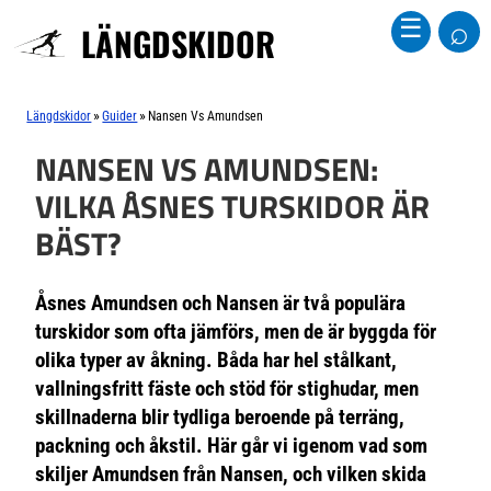
⌕
☰
LÄNGDSKIDOR
»
»
Längdskidor
Guider
Nansen Vs Amundsen
NANSEN VS AMUNDSEN:
VILKA ÅSNES TURSKIDOR ÄR
BÄST?
Åsnes Amundsen och Nansen är två populära
turskidor som ofta jämförs, men de är byggda för
olika typer av åkning. Båda har hel stålkant,
vallningsfritt fäste och stöd för stighudar, men
skillnaderna blir tydliga beroende på terräng,
packning och åkstil. Här går vi igenom vad som
skiljer Amundsen från Nansen, och vilken skida