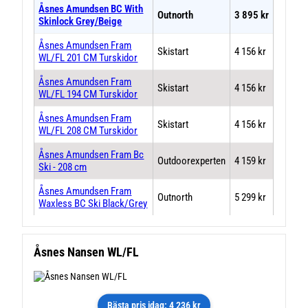
Åsnes Amundsen BC With
Outnorth
3 895 kr
Skinlock Grey/Beige
Åsnes Amundsen Fram
Skistart
4 156 kr
WL/FL 201 CM Turskidor
Åsnes Amundsen Fram
Skistart
4 156 kr
WL/FL 194 CM Turskidor
Åsnes Amundsen Fram
Skistart
4 156 kr
WL/FL 208 CM Turskidor
Åsnes Amundsen Fram Bc
Outdoorexperten
4 159 kr
Ski - 208 cm
Åsnes Amundsen Fram
Outnorth
5 299 kr
Waxless BC Ski Black/Grey
Åsnes Nansen WL/FL
Bästa pris idag: 4 236 kr