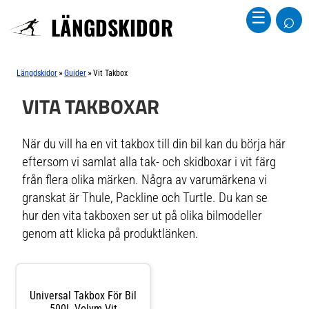
⌕
☰
LÄNGDSKIDOR
»
»
Längdskidor
Guider
Vit Takbox
VITA TAKBOXAR
När du vill ha en vit takbox till din bil kan du börja här
eftersom vi samlat alla tak- och skidboxar i vit färg
från flera olika märken. Några av varumärkena vi
granskat är Thule, Packline och Turtle. Du kan se
hur den vita takboxen ser ut på olika bilmodeller
genom att klicka på produktlänken.
Universal Takbox För Bil
500L Volym Vit