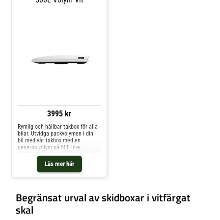
3995 kr
Rymlig och hållbar takbox för alla
bilar. Utvidga packvolymen i din
bil med vår takbox med en
generös volym på 500 liter.
Perfekt för långa resor och
utflykter, kombinerar denna takbox
Läs mer här
stil och funktionalitet.
Produktbeskrivning:. Vår takbox är
tillverkad av högkvalitativa
material som ABS, ASA och PC,
Begränsat urval av skidboxar i vitfärgat
vilket garanterar hållbarhet och
lång livslängd. Med en elegant
skal
blank vit finish, passar den alla
bilmodeller och ger ett