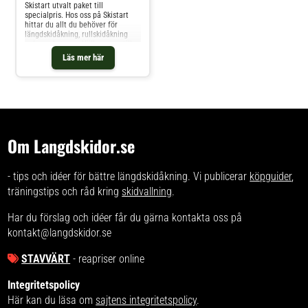
Skistart utvalt paket till
specialpris. Hos oss på Skistart
hittar du allt du behöver för
längdskidåkning, rullskidåkning
och mycket mer. Välkommen till
oss.
Läs mer här
Om Langdskidor.se
- tips och idéer för bättre längdskidåkning. Vi publicerar
köpguider
,
träningstips och råd kring
skidvallning
.
Har du förslag och idéer får du gärna kontakta oss på
kontakt@langdskidor.se
STAVVÄRT
- reapriser online
Integritetspolicy
Här kan du läsa om
sajtens integritetspolicy
.