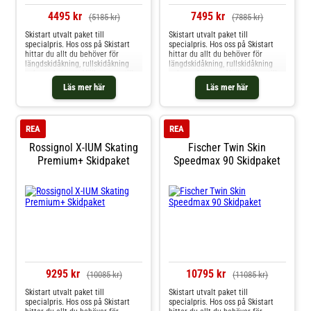
4495 kr
7495 kr
(5185 kr)
(7885 kr)
Skistart utvalt paket till
Skistart utvalt paket till
specialpris. Hos oss på Skistart
specialpris. Hos oss på Skistart
hittar du allt du behöver för
hittar du allt du behöver för
längdskidåkning, rullskidåkning
längdskidåkning, rullskidåkning
och mycket mer. Välkommen till
och mycket mer. Välkommen till
oss.
oss.
Läs mer här
Läs mer här
REA
REA
Rossignol X-IUM Skating
Fischer Twin Skin
Premium+ Skidpaket
Speedmax 90 Skidpaket
9295 kr
10795 kr
(10085 kr)
(11085 kr)
Skistart utvalt paket till
Skistart utvalt paket till
specialpris. Hos oss på Skistart
specialpris. Hos oss på Skistart