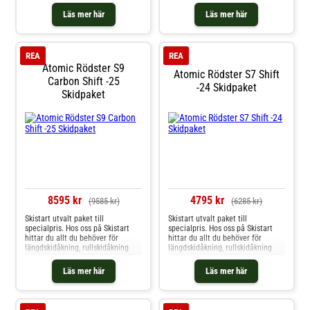
och mycket mer. Välkommen till
och mycket mer. Välkommen till
oss.
oss.
Läs mer här
Läs mer här
REA
REA
Atomic Rödster S9
Atomic Rödster S7 Shift
Carbon Shift -25
-24 Skidpaket
Skidpaket
8595 kr
4795 kr
(9585 kr)
(6285 kr)
Skistart utvalt paket till
Skistart utvalt paket till
specialpris. Hos oss på Skistart
specialpris. Hos oss på Skistart
hittar du allt du behöver för
hittar du allt du behöver för
längdskidåkning, rullskidåkning
längdskidåkning, rullskidåkning
och mycket mer. Välkommen till
och mycket mer. Välkommen till
oss.
oss.
Läs mer här
Läs mer här