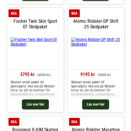
REA
REA
Fischer Twin Skin Sport
Atomic Rödster DP Shift
EF Skidpaket
-25 Skidpaket
3795 kr
9195 kr
(4085 kr)
(9685 kr)
Skistart utvalt paket till
Skistart utvalt paket till
specialpris. Hos oss på Skistart
specialpris. Hos oss på Skistart
hittar du allt du behöver för
hittar du allt du behöver för
längdskidåkning, rullskidåkning
längdskidåkning, rullskidåkning
och mycket mer. Välkommen till
och mycket mer. Välkommen till
oss.
oss.
Läs mer här
Läs mer här
REA
REA
Rossignol X-IUM Skating
Atomic Rödster Marathon