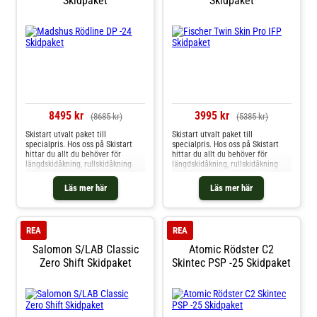
Skidpaket
Skidpaket
8495 kr
3995 kr
(8685 kr)
(5385 kr)
Skistart utvalt paket till
Skistart utvalt paket till
specialpris. Hos oss på Skistart
specialpris. Hos oss på Skistart
hittar du allt du behöver för
hittar du allt du behöver för
längdskidåkning, rullskidåkning
längdskidåkning, rullskidåkning
och mycket mer. Välkommen till
och mycket mer. Välkommen till
oss.
oss.
Läs mer här
Läs mer här
REA
REA
Salomon S/LAB Classic
Atomic Rödster C2
Zero Shift Skidpaket
Skintec PSP -25 Skidpaket