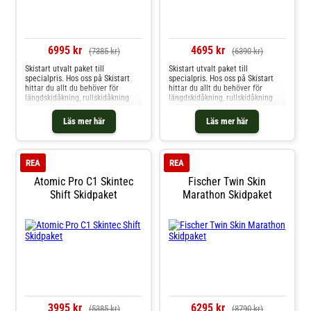
6995 kr
4695 kr
(7385 kr)
(6390 kr)
Skistart utvalt paket till
Skistart utvalt paket till
specialpris. Hos oss på Skistart
specialpris. Hos oss på Skistart
hittar du allt du behöver för
hittar du allt du behöver för
längdskidåkning, rullskidåkning
längdskidåkning, rullskidåkning
och mycket mer. Välkommen till
och mycket mer. Välkommen till
oss.
oss.
Läs mer här
Läs mer här
REA
REA
Atomic Pro C1 Skintec
Fischer Twin Skin
Shift Skidpaket
Marathon Skidpaket
3995 kr
6295 kr
(5385 kr)
(8790 kr)