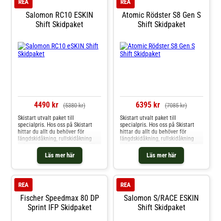
REA
REA
Salomon RC10 ESKIN
Atomic Rödster S8 Gen S
Shift Skidpaket
Shift Skidpaket
4490 kr
6395 kr
(5380 kr)
(7085 kr)
Skistart utvalt paket till
Skistart utvalt paket till
specialpris. Hos oss på Skistart
specialpris. Hos oss på Skistart
hittar du allt du behöver för
hittar du allt du behöver för
längdskidåkning, rullskidåkning
längdskidåkning, rullskidåkning
och mycket mer. Välkommen till
och mycket mer. Välkommen till
oss.
oss.
Läs mer här
Läs mer här
REA
REA
Fischer Speedmax 80 DP
Salomon S/RACE ESKIN
Sprint IFP Skidpaket
Shift Skidpaket