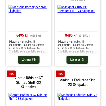
6495 kr
8495 kr
(6885 kr)
(9185 kr)
Skistart utvalt paket till
Skistart utvalt paket till
specialpris. Hos oss på Skistart
specialpris. Hos oss på Skistart
hittar du allt du behöver för
hittar du allt du behöver för
längdskidåkning, rullskidåkning
längdskidåkning, rullskidåkning
och mycket mer. Välkommen till
och mycket mer. Välkommen till
oss.
oss.
Läs mer här
Läs mer här
REA
REA
Atomic Rödster C7
Madshus Endurace Skin
Skintec Shift -23
-23 Skidpaket
Skidpaket