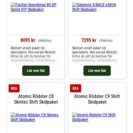
8095 kr
7295 kr
(8585 kr)
(7985 kr)
Skistart utvalt paket till
Skistart utvalt paket till
specialpris. Hos oss på Skistart
specialpris. Hos oss på Skistart
hittar du allt du behöver för
hittar du allt du behöver för
längdskidåkning, rullskidåkning
längdskidåkning, rullskidåkning
och mycket mer. Välkommen till
och mycket mer. Välkommen till
oss.
oss.
Läs mer här
Läs mer här
REA
REA
Atomic Rödster C8
Atomic Rödster C9 Shift
Skintec Shift Skidpaket
Skidpaket