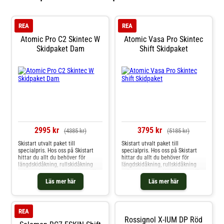
REA
REA
Atomic Pro C2 Skintec W
Atomic Vasa Pro Skintec
Skidpaket Dam
Shift Skidpaket
2995 kr
3795 kr
(4385 kr)
(5185 kr)
Skistart utvalt paket till
Skistart utvalt paket till
specialpris. Hos oss på Skistart
specialpris. Hos oss på Skistart
hittar du allt du behöver för
hittar du allt du behöver för
längdskidåkning, rullskidåkning
längdskidåkning, rullskidåkning
och mycket mer. Välkommen till
och mycket mer. Välkommen till
oss.
oss.
Läs mer här
Läs mer här
REA
Rossignol X-IUM DP Röd