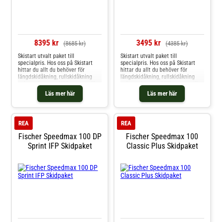
8395 kr
3495 kr
(8685 kr)
(4385 kr)
Skistart utvalt paket till
Skistart utvalt paket till
specialpris. Hos oss på Skistart
specialpris. Hos oss på Skistart
hittar du allt du behöver för
hittar du allt du behöver för
längdskidåkning, rullskidåkning
längdskidåkning, rullskidåkning
och mycket mer. Välkommen till
och mycket mer. Välkommen till
oss.
oss.
Läs mer här
Läs mer här
REA
REA
Fischer Speedmax 100 DP
Fischer Speedmax 100
Sprint IFP Skidpaket
Classic Plus Skidpaket