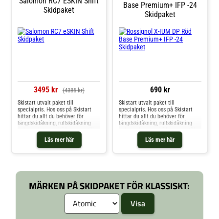
Salomon RC7 ESKIN Shift
Base Premium+ IFP -24
Skidpaket
Skidpaket
3495 kr
690 kr
(4385 kr)
Skistart utvalt paket till
Skistart utvalt paket till
specialpris. Hos oss på Skistart
specialpris. Hos oss på Skistart
hittar du allt du behöver för
hittar du allt du behöver för
längdskidåkning, rullskidåkning
längdskidåkning, rullskidåkning
och mycket mer. Välkommen till
och mycket mer. Välkommen till
oss.
oss.
Läs mer här
Läs mer här
MÄRKEN PÅ SKIDPAKET FÖR KLASSISKT: