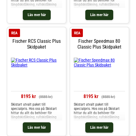
hittar du allt du behöver för
hittar du allt du behöver för
längdskidåkning, rullskidåkning
längdskidåkning, rullskidåkning
och mycket mer. Välkommen till
och mycket mer. Välkommen till
oss.
oss.
Läs mer här
Läs mer här
REA
REA
Fischer RCS Classic Plus
Fischer Speedmax 80
Skidpaket
Classic Plus Skidpaket
8195 kr
8195 kr
(8585 kr)
(8585 kr)
Skistart utvalt paket till
Skistart utvalt paket till
specialpris. Hos oss på Skistart
specialpris. Hos oss på Skistart
hittar du allt du behöver för
hittar du allt du behöver för
längdskidåkning, rullskidåkning
längdskidåkning, rullskidåkning
och mycket mer. Välkommen till
och mycket mer. Välkommen till
oss.
oss.
Läs mer här
Läs mer här