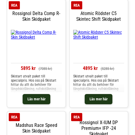
REA
REA
Rossignol Delta Comp R-
Atomic Rödster C5
Skin Skidpaket
Skintec Shift Skidpaket
5895 kr
4895 kr
(7085 kr)
(5285 kr)
Skistart utvalt paket till
Skistart utvalt paket till
specialpris. Hos oss på Skistart
specialpris. Hos oss på Skistart
hittar du allt du behöver för
hittar du allt du behöver för
längdskidåkning, rullskidåkning
längdskidåkning, rullskidåkning
och mycket mer. Välkommen till
och mycket mer. Välkommen till
oss.
oss.
Läs mer här
Läs mer här
REA
REA
Rossignol X-IUM DP
Madshus Race Speed
Premium+ IFP -24
Skin Skidpaket
Skidpaket