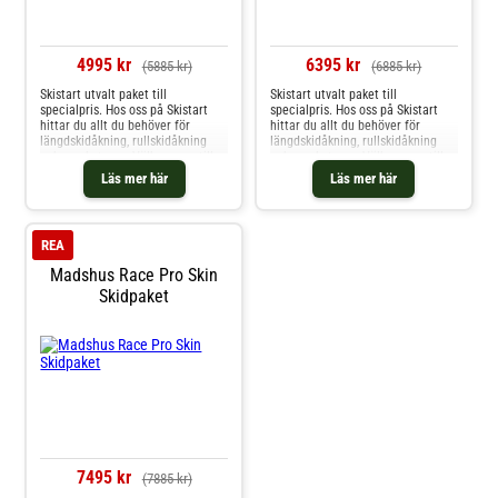
4995 kr
6395 kr
(5885 kr)
(6885 kr)
Skistart utvalt paket till
Skistart utvalt paket till
specialpris. Hos oss på Skistart
specialpris. Hos oss på Skistart
hittar du allt du behöver för
hittar du allt du behöver för
längdskidåkning, rullskidåkning
längdskidåkning, rullskidåkning
och mycket mer. Välkommen till
och mycket mer. Välkommen till
oss.
oss.
Läs mer här
Läs mer här
REA
Madshus Race Pro Skin
Skidpaket
7495 kr
(7885 kr)