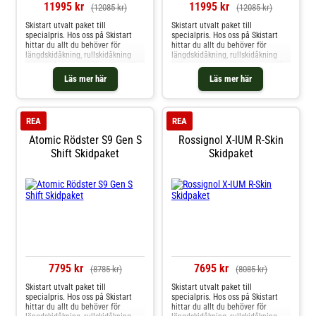
11995 kr
11995 kr
(12085 kr)
(12085 kr)
Skistart utvalt paket till
Skistart utvalt paket till
specialpris. Hos oss på Skistart
specialpris. Hos oss på Skistart
hittar du allt du behöver för
hittar du allt du behöver för
längdskidåkning, rullskidåkning
längdskidåkning, rullskidåkning
och mycket mer. Välkommen till
och mycket mer. Välkommen till
oss.
oss.
Läs mer här
Läs mer här
REA
REA
Atomic Rödster S9 Gen S
Rossignol X-IUM R-Skin
Shift Skidpaket
Skidpaket
7795 kr
7695 kr
(8785 kr)
(8085 kr)
Skistart utvalt paket till
Skistart utvalt paket till
specialpris. Hos oss på Skistart
specialpris. Hos oss på Skistart
hittar du allt du behöver för
hittar du allt du behöver för