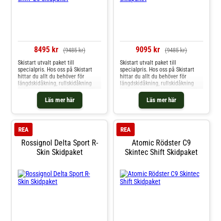
8495 kr
9095 kr
(9485 kr)
(9485 kr)
Skistart utvalt paket till
Skistart utvalt paket till
specialpris. Hos oss på Skistart
specialpris. Hos oss på Skistart
hittar du allt du behöver för
hittar du allt du behöver för
längdskidåkning, rullskidåkning
längdskidåkning, rullskidåkning
och mycket mer. Välkommen till
och mycket mer. Välkommen till
oss.
oss.
Läs mer här
Läs mer här
REA
REA
Rossignol Delta Sport R-
Atomic Rödster C9
Skin Skidpaket
Skintec Shift Skidpaket