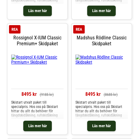
längdskidåkning, rullskidåkning
längdskidåkning, rullskidåkning
och mycket mer. Välkommen till
och mycket mer. Välkommen till
oss.
oss.
Läs mer här
Läs mer här
REA
REA
Rossignol X-IUM Classic
Madshus Rödline Classic
Premium+ Skidpaket
Skidpaket
8495 kr
8495 kr
(9185 kr)
(8685 kr)
Skistart utvalt paket till
Skistart utvalt paket till
specialpris. Hos oss på Skistart
specialpris. Hos oss på Skistart
hittar du allt du behöver för
hittar du allt du behöver för
längdskidåkning, rullskidåkning
längdskidåkning, rullskidåkning
och mycket mer. Välkommen till
och mycket mer. Välkommen till
oss.
oss.
Läs mer här
Läs mer här