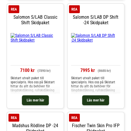
REA
REA
Salomon S/LAB Classic
Salomon S/LAB DP Shift
Shift Skidpaket
-24 Skidpaket
7100 kr
7995 kr
(7390 kr)
(8685 kr)
Skistart utvalt paket till
Skistart utvalt paket till
specialpris. Hos oss på Skistart
specialpris. Hos oss på Skistart
hittar du allt du behöver för
hittar du allt du behöver för
längdskidåkning, rullskidåkning
längdskidåkning, rullskidåkning
och mycket mer. Välkommen till
och mycket mer. Välkommen till
oss.
oss.
Läs mer här
Läs mer här
REA
REA
Madshus Rödline DP -24
Fischer Twin Skin Pro IFP