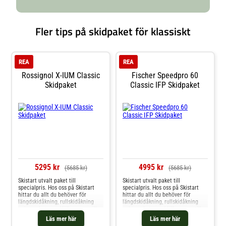
Fler tips på skidpaket för klassiskt
REA
REA
Rossignol X-IUM Classic
Fischer Speedpro 60
Skidpaket
Classic IFP Skidpaket
5295 kr
4995 kr
(5685 kr)
(5685 kr)
Skistart utvalt paket till
Skistart utvalt paket till
specialpris. Hos oss på Skistart
specialpris. Hos oss på Skistart
hittar du allt du behöver för
hittar du allt du behöver för
längdskidåkning, rullskidåkning
längdskidåkning, rullskidåkning
och mycket mer. Välkommen till
och mycket mer. Välkommen till
oss.
oss.
Läs mer här
Läs mer här