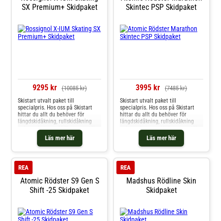
SX Premium+ Skidpaket
Skintec PSP Skidpaket
9295 kr
3995 kr
(10085 kr)
(7485 kr)
Skistart utvalt paket till
Skistart utvalt paket till
specialpris. Hos oss på Skistart
specialpris. Hos oss på Skistart
hittar du allt du behöver för
hittar du allt du behöver för
längdskidåkning, rullskidåkning
längdskidåkning, rullskidåkning
och mycket mer. Välkommen till
och mycket mer. Välkommen till
oss.
oss.
Läs mer här
Läs mer här
REA
REA
Atomic Rödster S9 Gen S
Madshus Rödline Skin
Shift -25 Skidpaket
Skidpaket