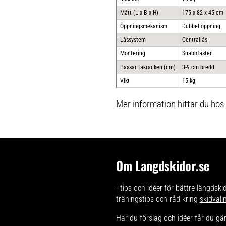
Mått (L x B x H)
175 x 82 x 45 cm
Öppningsmekanism
Dubbel öppning
Låssystem
Centrallås
Montering
Snabbfästen
Passar takräcken (cm)
3-9 cm bredd
Vikt
15 kg
Mer information hittar du hos
Om Langdskidor.se
- tips och idéer för bättre längdski
träningstips och råd kring
skidvall
Har du förslag och idéer får du g