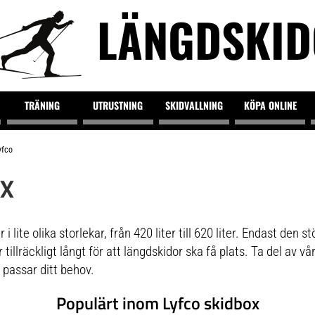
LÄNGDSKI
TRÄNING
UTRUSTNING
SKIDVALLNING
KÖPA ONLINE
yfco
OX
i lite olika storlekar, från 420 liter till 620 liter. Endast den
illräckligt långt för att längdskidor ska få plats. Ta del av vår
 passar ditt behov.
Populärt inom Lyfco skidbox