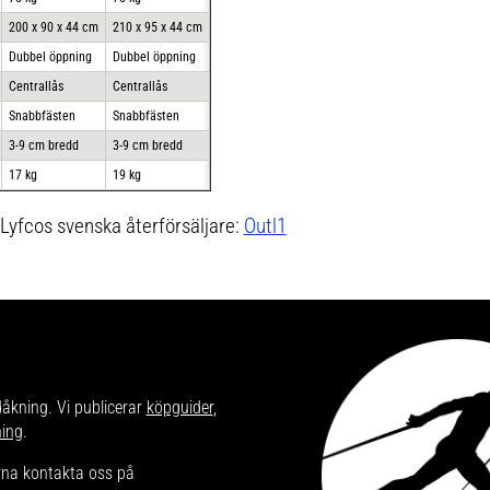
200 x 90 x 44 cm
210 x 95 x 44 cm
Dubbel öppning
Dubbel öppning
Centrallås
Centrallås
Snabbfästen
Snabbfästen
3-9 cm bredd
3-9 cm bredd
17 kg
19 kg
 Lyfcos svenska återförsäljare:
Outl1
dåkning. Vi publicerar
köpguider
,
ning
.
ärna kontakta oss på