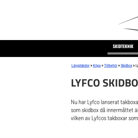
SKIDTEKNIK
»
»
»
»
Längdskidor
Köpa
Tillbehör
Skidbox
L
LYFCO SKIDB
Nu har Lyfco lanserat takboxar 
som skidbox då innermåttet är t
vilken av Lyfcos takboxar som