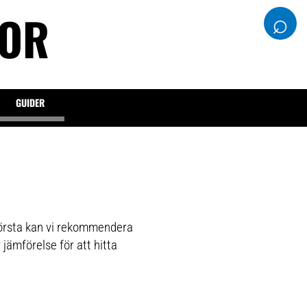
DOR
⌕
GUIDER
 största kan vi rekommendera
 jämförelse för att hitta