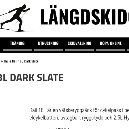
LÄNGDSKI
TRÄNING
UTRUSTNING
SKIDVALLNING
KÖPA ONLINE
»
Thule Rail 18L Dark Slate
8L DARK SLATE
Rail 18L är en vätskeryggsäck för cykelpass i b
elcykelbatteri, avtagbart ryggskydd och 2.5L H