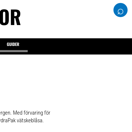
DOR
⌕
GUIDER
ergen. Med förvaring för
ydraPak vätskeblåsa.