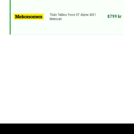
Thule Takbox Force XT Alpine 420 l
8799 kr
Mattsvart