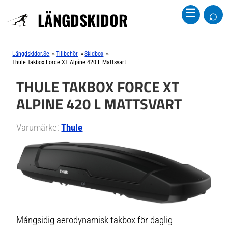
⌕
☰
LÄNGDSKIDOR
»
»
»
Längdskidor.se
Tillbehör
Skidbox
Thule Takbox Force XT Alpine 420 L Mattsvart
THULE TAKBOX FORCE XT
ALPINE 420 L MATTSVART
Varumärke:
Thule
Mångsidig aerodynamisk takbox för daglig