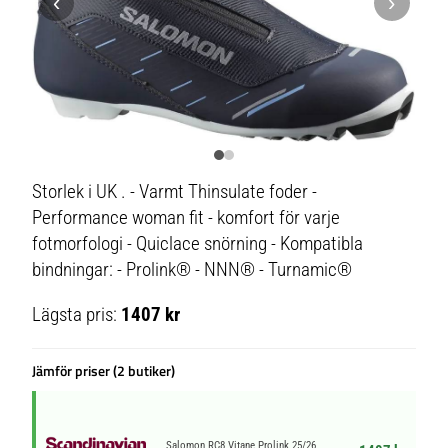
‹
›
Storlek i UK . - Varmt Thinsulate foder -
Performance woman fit - komfort för varje
fotmorfologi - Quiclace snörning - Kompatibla
bindningar: - Prolink® - NNN® - Turnamic®
Lägsta pris:
1407 kr
Jämför priser (2 butiker)
Salomon RC8 Vitane Prolink 25/26