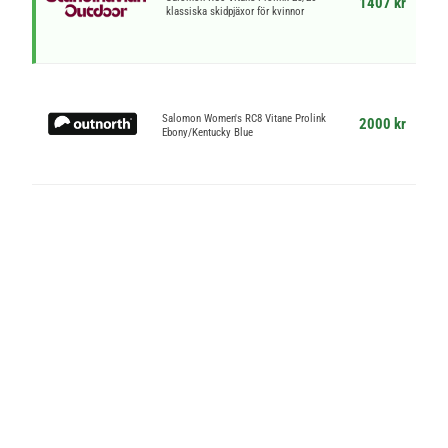
1407 kr
klassiska skidpjäxor för kvinnor
Salomon Women's RC8 Vitane Prolink
2000 kr
Ebony/Kentucky Blue