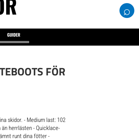
OR
⌕
GUIDER
ATEBOOTS FÖR
ina skidor. - Medium last: 102
 än herrlästen - Quicklace-
ämnt runt dina fötter -