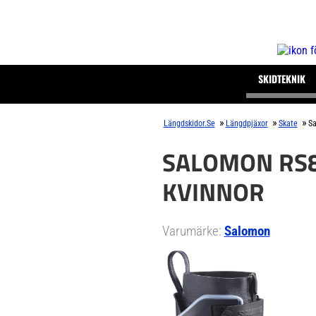
SKIDTEKNIK
»
»
»
Längdskidor.se
Längdpjäxor
Skate
Sa
SALOMON RS8
KVINNOR
Varumärke:
Salomon