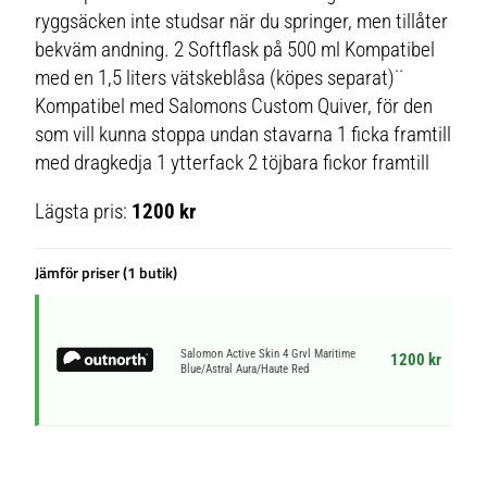
ryggsäcken inte studsar när du springer, men tillåter
bekväm andning. 2 Softflask på 500 ml Kompatibel
med en 1,5 liters vätskeblåsa (köpes separat)¨
Kompatibel med Salomons Custom Quiver, för den
som vill kunna stoppa undan stavarna 1 ficka framtill
med dragkedja 1 ytterfack 2 töjbara fickor framtill
Lägsta pris:
1200 kr
Jämför priser (1 butik)
Salomon Active Skin 4 Grvl Maritime
1200 kr
Blue/Astral Aura/Haute Red