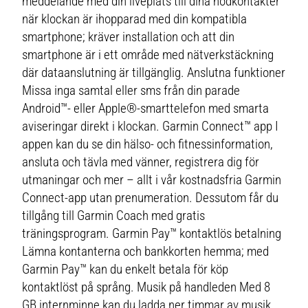
meddelande med din liveplats till dina nödkontakter
när klockan är ihopparad med din kompatibla
smartphone; kräver installation och att din
smartphone är i ett område med nätverkstäckning
där dataanslutning är tillgänglig. Anslutna funktioner
Missa inga samtal eller sms från din parade
Android™- eller Apple®-smarttelefon med smarta
aviseringar direkt i klockan. Garmin Connect™ app I
appen kan du se din hälso- och fitnessinformation,
ansluta och tävla med vänner, registrera dig för
utmaningar och mer – allt i vår kostnadsfria Garmin
Connect-app utan prenumeration. Dessutom får du
tillgång till Garmin Coach med gratis
träningsprogram. Garmin Pay™ kontaktlös betalning
Lämna kontanterna och bankkorten hemma; med
Garmin Pay™ kan du enkelt betala för köp
kontaktlöst på språng. Musik på handleden Med 8
GB internminne kan du ladda ner timmar av musik