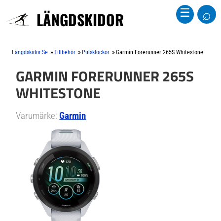
⌕
☰
LÄNGDSKIDOR
»
»
»
Längdskidor.se
Tillbehör
Pulsklockor
Garmin Forerunner 265S Whitestone
GARMIN FORERUNNER 265S
WHITESTONE
Varumärke:
Garmin