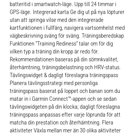
batteritid i smartwatch-läge. Upp till 24 timmar i
GPS-läge. Integrerad karta Ge dig ut på nya löpturer
utan att springa vilse med den integrerade
kartfunktionen i fullfärg, navigera vartsomhelst med
vägbeskrivning sväng för sväng. Träningsberedskap
Funktionen ”Training Rediness” talar om för dig
vilken typ a träning din kropp är redo för.
Rekommendationen baseras på din sömnkvalitet,
återhämtning, träningsbelastning och HRV-status.
Tävlingswidget & dagligt föreslagna träningspass
Planera tävlingsstrategi med personliga
träningspass baserat på loppet och banan som du
matar in i Garmin Connect™-appen och se sedan
tävlingswidgeten på din klocka; dagligt föreslagna
träningspass anpassas efter varje löprunda för att
matcha din prestation och återhämtning. Flera
aktiviteter Växla mellan mer än 30 olika aktiviteter