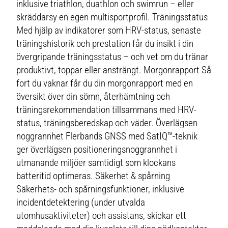
inklusive triathlon, duathlon och swimrun – eller
skräddarsy en egen multisportprofil. Träningsstatus
Med hjälp av indikatorer som HRV-status, senaste
träningshistorik och prestation får du insikt i din
övergripande träningsstatus – och vet om du tränar
produktivt, toppar eller ansträngt. Morgonrapport Så
fort du vaknar får du din morgonrapport med en
översikt över din sömn, återhämtning och
träningsrekommendation tillsammans med HRV-
status, träningsberedskap och väder. Överlägsen
noggrannhet Flerbands GNSS med SatIQ™-teknik
ger överlägsen positioneringsnoggrannhet i
utmanande miljöer samtidigt som klockans
batteritid optimeras. Säkerhet & spårning
Säkerhets- och spårningsfunktioner, inklusive
incidentdetektering (under utvalda
utomhusaktiviteter) och assistans, skickar ett