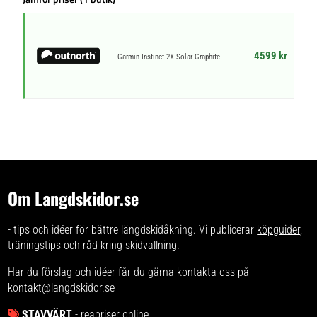
4599 kr
Garmin Instinct 2X Solar Graphite
Om Langdskidor.se
- tips och idéer för bättre längdskidåkning. Vi publicerar
köpguider
,
träningstips och råd kring
skidvallning
.
Har du förslag och idéer får du gärna kontakta oss på
kontakt@langdskidor.se
STAVVÄRT
- reapriser online