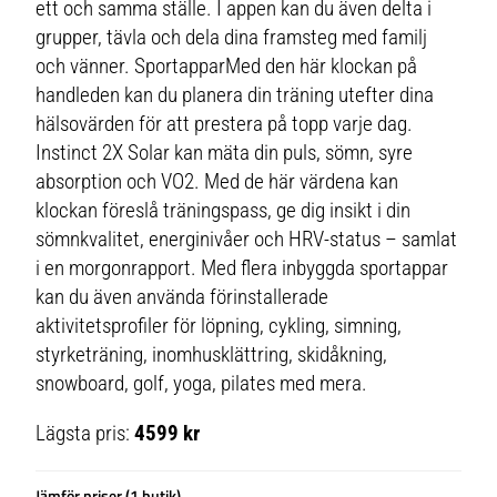
ett och samma ställe. I appen kan du även delta i
grupper, tävla och dela dina framsteg med familj
och vänner. SportapparMed den här klockan på
handleden kan du planera din träning utefter dina
hälsovärden för att prestera på topp varje dag.
Instinct 2X Solar kan mäta din puls, sömn, syre
absorption och VO2. Med de här värdena kan
klockan föreslå träningspass, ge dig insikt i din
sömnkvalitet, energinivåer och HRV-status – samlat
i en morgonrapport. Med flera inbyggda sportappar
kan du även använda förinstallerade
aktivitetsprofiler för löpning, cykling, simning,
styrketräning, inomhusklättring, skidåkning,
snowboard, golf, yoga, pilates med mera.
Lägsta pris:
4599 kr
Jämför priser (1 butik)