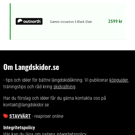
2599 kr
Garmin vivoactive 5 Black Slate
Om Langdskidor.se
- tips och idéer för bättre längdskidåkning. Vi publicerar
köpguider
,
träningstips och råd kring
skidvallning
.
Har du förslag och idéer får du gärna kontakta oss på
kontakt@langdskidor.se
STAVVÄRT
- reapriser online
Integritetspolicy
Här kan du läsa om
sajtens integritetspolicy
.