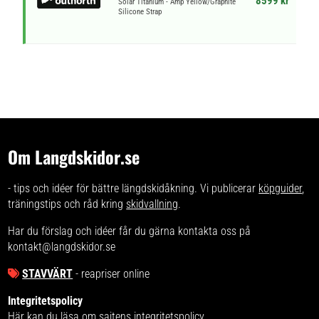
8599 kr
Solar Titanium - Amp Yellow/Graphite
Silicone Strap
Om Langdskidor.se
- tips och idéer för bättre längdskidåkning. Vi publicerar
köpguider
,
träningstips och råd kring
skidvallning
.
Har du förslag och idéer får du gärna kontakta oss på
kontakt@langdskidor.se
STAVVÄRT
- reapriser online
Integritetspolicy
Här kan du läsa om
sajtens integritetspolicy
.