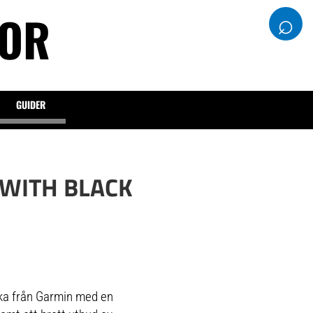
DOR
⌕
GUIDER
 WITH BLACK
ka från Garmin med en