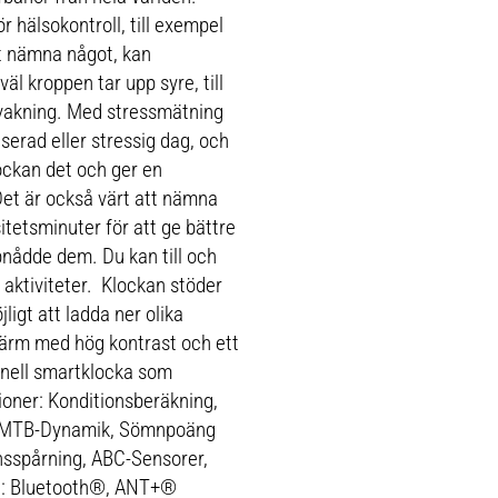
r hälsokontroll, till exempel
tt nämna något, kan
l kroppen tar upp syre, till
vakning. Med stressmätning
serad eller stressig dag, och
lockan det och ger en
et är också värt att nämna
itetsminuter för att ge bättre
ppnådde dem. Du kan till och
 aktiviteter. Klockan stöder
igt att ladda ner olika
skärm med hög kontrast och ett
ionell smartklocka som
oner: Konditionsberäkning,
e, MTB-Dynamik, Sömnpoäng
sspårning, ABC-Sensorer,
ng: Bluetooth®, ANT+®