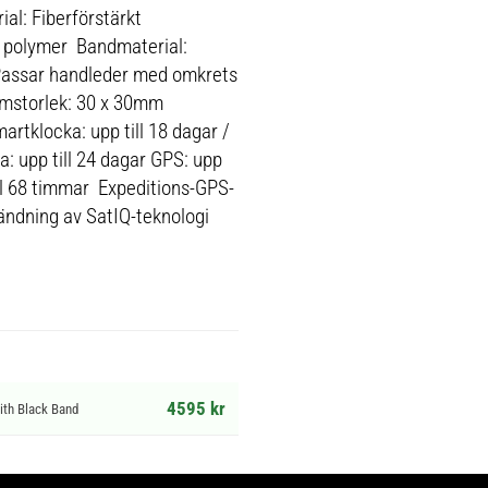
al: Fiberförstärkt
t polymer Bandmaterial:
Passar handleder med omkrets
mstorlek: 30 x 30mm
artklocka: upp till 18 dagar /
ka: upp till 24 dagar GPS: upp
ill 68 timmar Expeditions-GPS-
nvändning av SatIQ-teknologi
4595 kr
ith Black Band