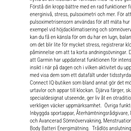
Förstå din kropp bättre med en rad funktioner fö
energinivå, stress, pulsoximetri och mer. För a
pulsoximetrisensorn användas för att mäta hur vä
exempel vid höjdacklimatisering och sömnöver
kan du få en känsla för om du har en lugn, balan
om det blir lite för mycket stress, registrerar k
påminnelse om att ta korta andningsövningar. D
att Garmin har uppdaterat funktionen för intens
insikt i när på dagen och i vilken aktivitet du u
med visa dem som ett datafält under tidsstyrda
Connect IQ-butiken som bland annat gör det möjl
urtavlor och appar till klockan. Djärva färger, 
specialdesignat utseende, ger liv åt en otradit
verkligen väcker uppmärksamhet. Övriga funkti
Inbyggda sportappar, Återhämtningsrådgivar
och Avancerad Sömnövervakning, Menstruation
Body Batteri Energimätning. Trådlös anslutni