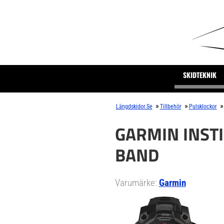
SKIDTEKNIK
»
»
»
Längdskidor.se
Tillbehör
Pulsklockor
GARMIN INST
BAND
Varumärke:
Garmin