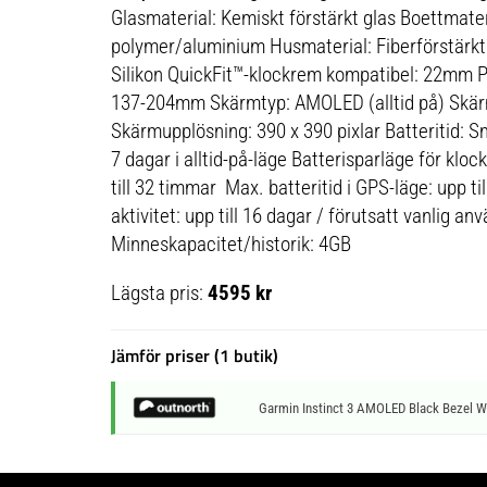
Glasmaterial: Kemiskt förstärkt glas Boettmateri
polymer/aluminium Husmaterial: Fiberförstärk
Silikon QuickFit™-klockrem kompatibel: 22mm 
137-204mm Skärmtyp: AMOLED (alltid på) Skär
Skärmupplösning: 390 x 390 pixlar Batteritid: Sm
7 dagar i alltid-på-läge Batterisparläge för kloc
till 32 timmar Max. batteritid i GPS-läge: upp t
aktivitet: upp till 16 dagar / förutsatt vanlig a
Minneskapacitet/historik: 4GB
Lägsta pris:
4595 kr
Jämför priser (1 butik)
Garmin Instinct 3 AMOLED Black Bezel W