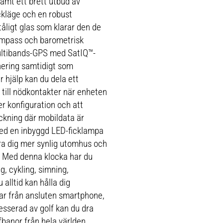
amt ett brett utbud av
ckläge och en robust
åligt glas som klarar den de
kompass och barometrisk
Multibands-GPS med SatIQ™-
nering samtidigt som
 hjälp kan du dela ett
 till nödkontakter när enheten
r konfiguration och att
ckning där mobildata är
ed en inbyggd LED-ficklampa
öra dig mer synlig utomhus och
. Med denna klocka har du
ing, cykling, simning,
 alltid kan hålla dig
ar från ansluten smartphone,
esserad av golf kan du dra
lfbanor från hela världen.