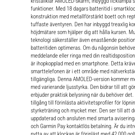
kristallklar AMOLED-skärm, inbyggd ficklampa s
funktioner. Med 18 dagars batteritid i smartklo
konstruktion med metallförstärkt boett och rept
tuffaste äventyren. Den har inbyggd treaxlig 
höjdmätare som hjälper dig att hålla kursen. 
teknologi säkerställer även enastående positio
batteritiden optimeras. Om du någonsin behöver
meddelande eller ringa med din realtidsposition
är ihopkopplad med en smartphone. Detta kräve
smarttelefonen är i ett område med nätverkstä
tillgängliga. Denna AMOLED-version kommer m
med varierande ljusstyrka. Den bidrar till att g
erbjuder praktisk belysning när du behöver det
tillgång till förinlästa aktivitetsprofiler för löpn
styrketräning och mycket mer. Den ser till att du
uppdaterad och ansluten med smarta avisering
och Garmin Pay kontaktlös betalning. Är du intr
nytta av att klockan är förinläst med 42 000 go