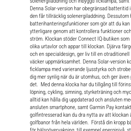
solenergiladdning och inbyggd ficklampa, samt e
Denna Solar-version har obegränsad batteritid i
den får tillräcklig solenergiladdning. Dessutom
batterihanteringsfunktioner som gör att du kan 
ytterligare genom att kontrollera funktioner o
ström. Klockan stöder Connect IQ-butiken som g
olika urtavlor och appar till klockan. Djärva fä
och en specialdesign, ger liv till en otraditione
väcker uppmärksamhet. Denna Solar-version 
ficklampa med varierande ljusstyrka och strobelä
dig mer synlig när du är utomhus, och ger även 
det. Med denna klocka har du tillgång till förinst
löpning, cykling, simning, styrketräning och myck
alltid kan hålla dig uppdaterad och ansluten me
ansluten smartphone, samt Garmin Pay kontaktl
golfintresserad kan du dra nytta av att klockan 
golfbanor från hela världen. Förstå din kropp b
för hälsoövervakning, till exempel energinivå, s