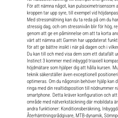
För att nämna något, kan pulsoximetrisensorn a
kroppen tar upp syre, till exempel vid höjdanp
Med stressmätning kan du ta reda på om du har 
stressig dag, och om stressnivån blir för hög, r
genom att ge en påminnelse om att ta korta an
värt att nämna att Garmin har uppdaterat funkt
för att ge bättre insikt i när på dagen och i vil
Du kan till och med visa dem som ett datafält un
Instinct 3 kommer med inbyggd triaxiell kompa
höjdmätare som hjälper dig att hålla kursen. 
teknik säkerställer även exceptionell positioner
optimeras. Om du någonsin behöver hjälp kan d
ringa med din realtidsposition till nödnummer nä
smartphone. Detta kräver konfiguration och att 
område med nätverkstäckning där mobildata är t
andra funktioner: Konditionsberäkning, Inbyggd
Återhämtningsrådgivare, MTB-dynamik, Sömnp