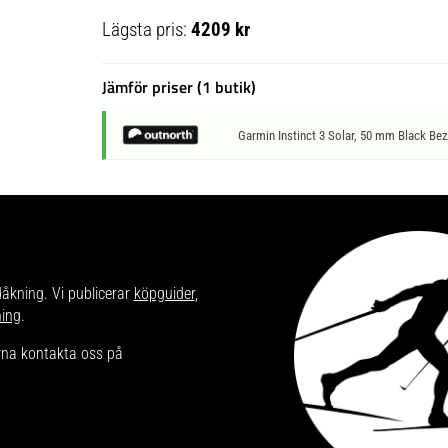
Lägsta pris:
4209 kr
Jämför priser (1 butik)
Garmin Instinct 3 Solar, 50 mm Black Bez
dåkning. Vi publicerar
köpguider
,
ning
.
ärna kontakta oss på