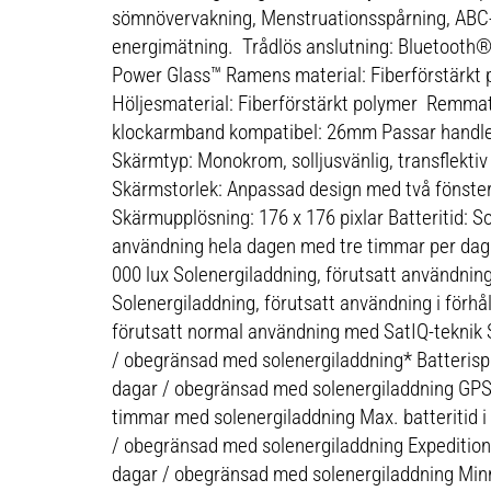
sömnövervakning, Menstruationsspårning, ABC-
energimätning. Trådlös anslutning: Bluetooth®
Power Glass™ Ramens material: Fiberförstärkt
Höljesmaterial: Fiberförstärkt polymer Remmater
klockarmband kompatibel: 26mm Passar hand
Skärmtyp: Monokrom, solljusvänlig, transflekti
Skärmstorlek: Anpassad design med två fönste
Skärmupplösning: 176 x 176 pixlar Batteritid: So
användning hela dagen med tre timmar per dag 
000 lux Solenergiladdning, förutsatt användning
Solenergiladdning, förutsatt användning i förhå
förutsatt normal användning med SatIQ-teknik S
/ obegränsad med solenergiladdning* Batterispar
dagar / obegränsad med solenergiladdning GPS: 
timmar med solenergiladdning Max. batteritid i 
/ obegränsad med solenergiladdning Expeditions-
dagar / obegränsad med solenergiladdning Min