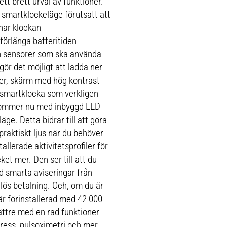
tt brett urval av funktioner.
 smartklockeläge förutsatt att
 har klockan
förlänga batteritiden
ch sensorer som ska använda
ör det möjligt att ladda ner
rger, skärm med hög kontrast
ll smartklocka som verkligen
kommer nu med inbyggd LED-
ge. Detta bidrar till att göra
praktiskt ljus när du behöver
allerade aktivitetsprofiler för
et mer. Den ser till att du
d smarta aviseringar från
ös betalning. Och, om du är
är förinstallerad med 42 000
ättre med en rad funktioner
tress, pulsoximetri och mer.