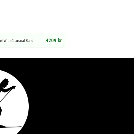
4209 kr
el With Charcoal Band