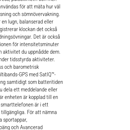
nvändas för att mäta hur väl
assning och sömnövervakning.
en lugn, balanserad eller
egistrerar klockan det också
dningsövningar. Det är också
ionen för intensitetsminuter
ken aktivitet du uppnådde dem.
der tidsstyrda aktiviteter.
ss och barometrisk
Multibands-GPS med SatIQ™-
ing samtidigt som batteritiden
u dela ett meddelande eller
r enheten är kopplad till en
smarttelefonen är i ett
illgängliga. För att nämna
a sportappar,
oäng och Avancerad