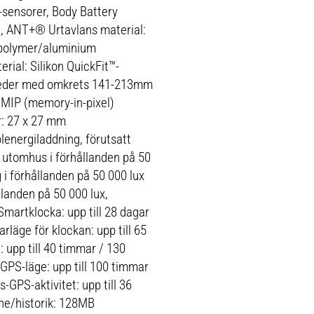
sensorer, Body Battery
, ANT+® Urtavlans material:
 polymer/aluminium
ial: Silikon QuickFit™-
leder med omkrets 141-213mm
v MIP (memory-in-pixel)
r: 27 x 27 mm
lenergiladdning, förutsatt
utomhus i förhållanden på 50
 i förhållanden på 50 000 lux
llanden på 50 000 lux,
martklocka: upp till 28 dagar
läge för klockan: upp till 65
upp till 40 timmar / 130
GPS-läge: upp till 100 timmar
GPS-aktivitet: upp till 36
ne/historik: 128MB