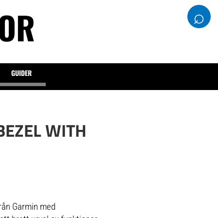
DOR
⌕
GUIDER
BEZEL WITH
 från Garmin med