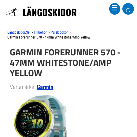
⌕
☰
LÄNGDSKIDOR
»
»
»
Längdskidor.se
Tillbehör
Pulsklockor
Garmin Forerunner 570 - 47mm Whitestone/amp Yellow
GARMIN FORERUNNER 570 -
47MM WHITESTONE/AMP
YELLOW
Varumärke:
Garmin