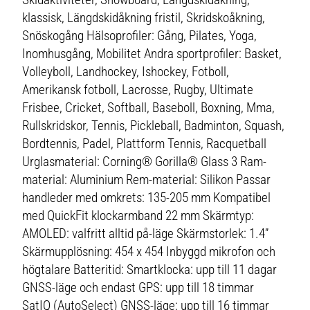
klassisk, Längdskidåkning fristil, Skridskoåkning,
Snöskogång Hälsoprofiler: Gång, Pilates, Yoga,
Inomhusgång, Mobilitet Andra sportprofiler: Basket,
Volleyboll, Landhockey, Ishockey, Fotboll,
Amerikansk fotboll, Lacrosse, Rugby, Ultimate
Frisbee, Cricket, Softball, Baseboll, Boxning, Mma,
Rullskridskor, Tennis, Pickleball, Badminton, Squash,
Bordtennis, Padel, Plattform Tennis, Racquetball
Urglasmaterial: Corning® Gorilla® Glass 3 Ram-
material: Aluminium Rem-material: Silikon Passar
handleder med omkrets: 135-205 mm Kompatibel
med QuickFit klockarmband 22 mm Skärmtyp:
AMOLED: valfritt alltid på-läge Skärmstorlek: 1.4”
Skärmupplösning: 454 x 454 Inbyggd mikrofon och
högtalare Batteritid: Smartklocka: upp till 11 dagar
GNSS-läge och endast GPS: upp till 18 timmar
SatIQ (AutoSelect) GNSS-läge: upp till 16 timmar