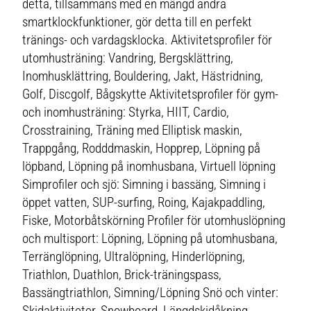
detta, tillsammans med en mängd andra
smartklockfunktioner, gör detta till en perfekt
tränings- och vardagsklocka. Aktivitetsprofiler för
utomhusträning: Vandring, Bergsklättring,
Inomhusklättring, Bouldering, Jakt, Hästridning,
Golf, Discgolf, Bågskytte Aktivitetsprofiler för gym-
och inomhusträning: Styrka, HIIT, Cardio,
Crosstraining, Träning med Elliptisk maskin,
Trappgång, Rodddmaskin, Hopprep, Löpning på
löpband, Löpning på inomhusbana, Virtuell löpning
Simprofiler och sjö: Simning i bassäng, Simning i
öppet vatten, SUP-surfing, Roing, Kajakpaddling,
Fiske, Motorbåtskörning Profiler för utomhuslöpning
och multisport: Löpning, Löpning på utomhusbana,
Terränglöpning, Ultralöpning, Hinderlöpning,
Triathlon, Duathlon, Brick-träningspass,
Bassängtriathlon, Simning/Löpning Snö och vinter:
Skidaktiviteter, Snowboard, Längdskidåkning,