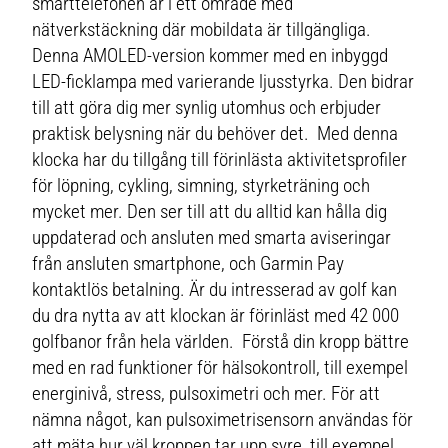
smarttelefonen är i ett område med
nätverkstäckning där mobildata är tillgängliga.
Denna AMOLED-version kommer med en inbyggd
LED-ficklampa med varierande ljusstyrka. Den bidrar
till att göra dig mer synlig utomhus och erbjuder
praktisk belysning när du behöver det. Med denna
klocka har du tillgång till förinlästa aktivitetsprofiler
för löpning, cykling, simning, styrketräning och
mycket mer. Den ser till att du alltid kan hålla dig
uppdaterad och ansluten med smarta aviseringar
från ansluten smartphone, och Garmin Pay
kontaktlös betalning. Är du intresserad av golf kan
du dra nytta av att klockan är förinläst med 42 000
golfbanor från hela världen. Förstå din kropp bättre
med en rad funktioner för hälsokontroll, till exempel
energinivå, stress, pulsoximetri och mer. För att
nämna något, kan pulsoximetrisensorn användas för
att mäta hur väl kroppen tar upp syre, till exempel