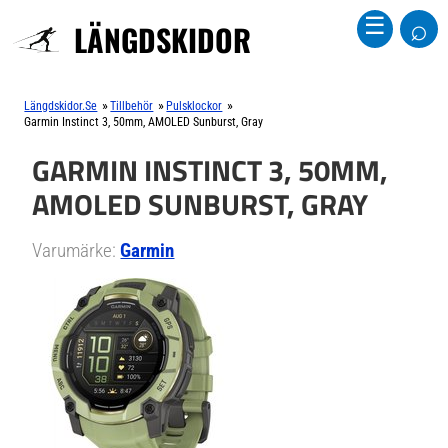
⌕
☰
LÄNGDSKIDOR
»
»
»
Längdskidor.se
Tillbehör
Pulsklockor
Garmin Instinct 3, 50mm, AMOLED Sunburst, Gray
GARMIN INSTINCT 3, 50MM,
AMOLED SUNBURST, GRAY
Varumärke:
Garmin