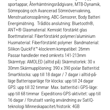
sportappar, Återhämtningsrådgivare, MTB-Dynamik,
Sömnpoäng och Avancerad Sömnövervakning,
Menstruationsspårning, ABC-Sensorer, Body Batteri
Energimätning. Trådlös anslutning: Bluetooth®,
ANT+® Glasmaterial: Kemiskt förstärkt glas
Boettmaterial: Fiberförstärkt polymer/aluminium
Husmaterial: Fiberförstärkt polymer Bandmaterial:
Silikon QuickFit™-klockrem kompatibel: 26mm
Passar handleder med omkrets 141-213mm
Skärmtyp: AMOLED (alltid på) Skärmstorlek: 30 x
30mm Skärmupplösning: 390 x 390 pixlar Batteritid:
Smartklocka: upp till 18 dagar / 7 dagar i alltid-på-
läge Batterisparläge för klocka: upp till 24 dagar
GPS: upp till 32 timmar Max. batteritid i GPS-läge:
upp till 68 timmar Expeditions-GPS-aktivitet: upp till
16 dagar / förutsatt vanlig användning av SatIQ-
teknologi Minneskapacitet/historik: 4GB