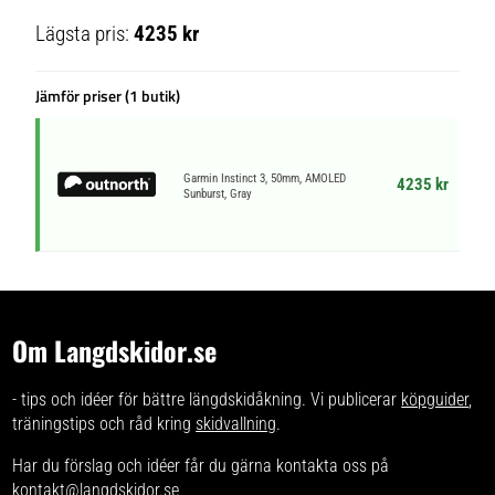
Lägsta pris:
4235 kr
Jämför priser (1 butik)
Garmin Instinct 3, 50mm, AMOLED
4235 kr
Sunburst, Gray
Om Langdskidor.se
- tips och idéer för bättre längdskidåkning. Vi publicerar
köpguider
,
träningstips och råd kring
skidvallning
.
Har du förslag och idéer får du gärna kontakta oss på
kontakt@langdskidor.se