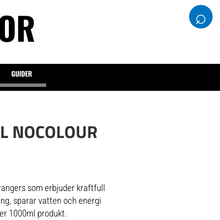
DOR
⌕
GUIDER
LL NOCOLOUR
angers som erbjuder kraftfull
tning, sparar vatten och energi
ler 1000ml produkt.