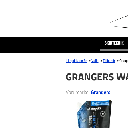
SKIDTEKNIK
»
»
»
Längdskidor.se
Valla
Tillbehör
Grange
GRANGERS WA
Varumärke:
Grangers