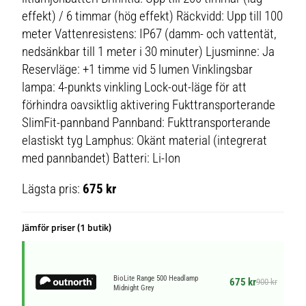
effekt) / 6 timmar (hög effekt) Räckvidd: Upp till 100
meter Vattenresistens: IP67 (damm- och vattentät,
nedsänkbar till 1 meter i 30 minuter) Ljusminne: Ja
Reservläge: +1 timme vid 5 lumen Vinklingsbar
lampa: 4-punkts vinkling Lock-out-läge för att
förhindra oavsiktlig aktivering Fukttransporterande
SlimFit-pannband Pannband: Fukttransporterande
elastiskt tyg Lamphus: Okänt material (integrerat
med pannbandet) Batteri: Li-Ion
Lägsta pris:
675 kr
Jämför priser (1 butik)
BioLite Range 500 Headlamp
675 kr
900 kr
Midnight Grey