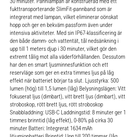
30 minuter. Pannlampan är konstruerad med ett
fukttransporterande SlimFit-pannband som är
integrerat med lampan, vilket eliminerar oönskat
hopp och ger en bekväm passform även under
intensiva aktiviteter. Med sin IP67-klassificering är
den både damm- och vattentät, tål nedsänkning i
upp till 1 meters djup i 30 minuter, vilket gör den
extremt tålig mot alla väderförhållanden. Dessutom
har den en smart ljusminnesfunktion och ett
reservläge som ger en extra timmes ljus på låg
effekt när batteriet börjar ta slut. Ljusstyrka: 500
lumen (hög) till 1,5 lumen (låg) Belysningslägen: Vitt
fokuserat ljus (dimbart), vitt brett ljus (dimbart), vitt
stroboskop, rött brett ljus, rött stroboskop
Snabbladdning: USB-C Laddningstid: 8 minuter ger 1
timmes brinntid (låg effekt), 0-80% på cirka 30
minuter Batteri: Integrerat 1634 mAh
litiumjonbatteri Brinntid: Upp till 200 timmar (låg