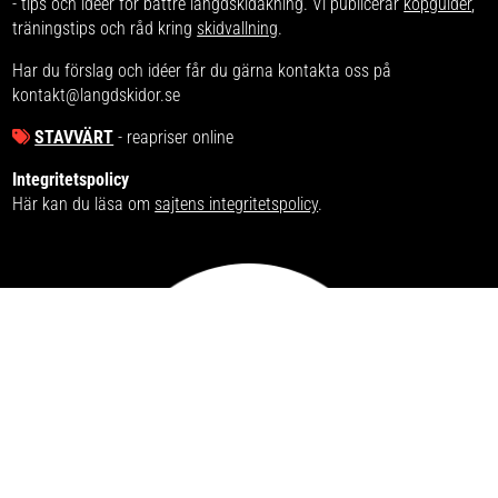
- tips och idéer för bättre längdskidåkning. Vi publicerar
köpguider
,
träningstips och råd kring
skidvallning
.
Har du förslag och idéer får du gärna kontakta oss på
kontakt@langdskidor.se
STAVVÄRT
- reapriser online
Integritetspolicy
Här kan du läsa om
sajtens integritetspolicy
.