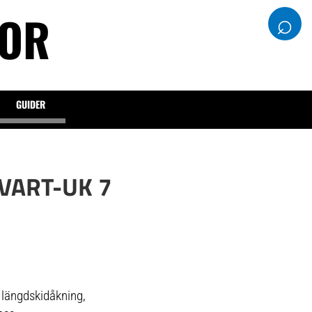
DOR
⌕
GUIDER
VART-UK 7
r längdskidåkning,