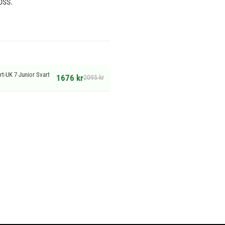
oss.
t-UK 7 Junior Svart
1676 kr
2095 kr