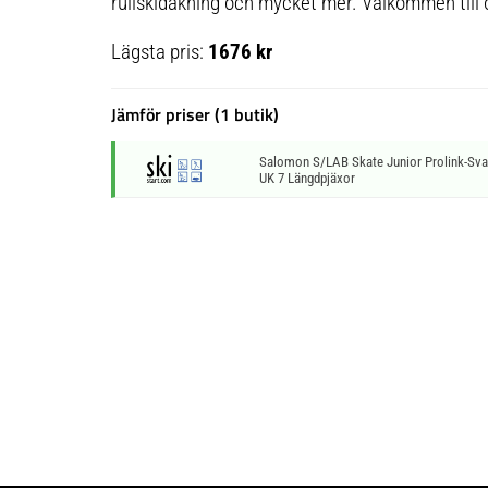
rullskidåkning och mycket mer. Välkommen till 
Lägsta pris:
1676 kr
Jämför priser (1 butik)
Salomon S/LAB Skate Junior Prolink-Svar
UK 7 Längdpjäxor