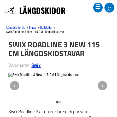
⌕
☰
LÄNGDSKIDOR
»
»
»
Längdskidor.se
Stavar
Rullskidor
Swix Roadline 3 New 115 CM Längdskidstavar
SWIX ROADLINE 3 NEW 115
CM LÄNGDSKIDSTAVAR
Varumärke:
Swix
‹
›
Swix Roadline 3 är en enklare och prisvärd