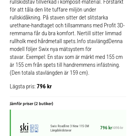
rullskidstav tillverkad i komposit-material. Förstärkt
för att tåla den lite tuffare miljön under
rullskidåkning. På staven sitter det slitstarka
urethane-handtaget och tillsammans med Profit 3D-
remmarna får du bra komfort. Nertill sitter limmad
rullholk med hårdmetall spets.Info stavlängdDenna
modell följer Swix nya mätsystem för
stavar. Exempel: En stav som är märkt med 155 cm
är 155 cm från spets till handremmens infästning.
(Den totala stavlängden är 159 cm).
Lägsta pris:
796 kr
Jämför priser (2 butiker)
Swix Roadline 3 New 115 CM
796 kr
1095 kr
Längdskidstavar