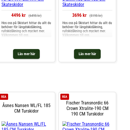
4496 kr
3696 kr
(6495 kr)
(5195 kr)
Hos oss på Skistart hittar du allt du
Hos oss på Skistart hittar du allt du
behöver för längdskidåkning,
behöver för längdskidåkning,
rullskidåkning och mycket mer.
rullskidåkning och mycket mer.
Välkommen till oss.
Välkommen till oss.
Läs mer här
Läs mer här
REA
REA
Fischer Transnordic 66
Åsnes Nansen WL/FL 185
Crown Xtralite-190 CM
CM Turskidor
190 CM Turskidor