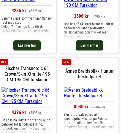
4236 kr
(5295 kr)
3596 kr
(4495 kr)
Samma skida som ”vanliga” Nansen
fast med step-
Hos oss på Skistart hittar du allt du
belag. Turåkningsskida för den
behöver för längdskidåkning,
aktiva skidåkaren som åker skidor i
rullskidåkning och mycket mer.
varierad terräng. Lite bredare än
Välkommen till oss.
Amundsen. Åsnes Nansen kommer
med FELLELÅS också där du
Läs mer här
Läs mer här
enkelt fäster en på och avtagbar
skinhud vid behov när du är ute
och åker. Skinhuden kommer inte
med skidan utan säljs separat och
REA
REA
finns som Mohair eller Nylon. Glöm
Fischer Transnordic 66
inte att köpa med bindning till
Åsnes Breidablikk Hunter
skidan. Till Åsnes Nansen
Crown/Skin Xtralite-195
Turskidpaket
rekommenderar vi Rottefella BC
CM 195 CM Turskidor
Magnum.Storleksguide:Kroppsläng
d (cm) Vikt (kg) Skidlängd
(cm)155-165 55-65
175160-175 60-70
180170-175 65-75
185175-180 70-80
190180-185 75-85
8040 kr
(8835 kr)
195185-190 80-90
4396 kr
(5495 kr)
200190 + 90 + 205
Skistart utvalt paket till
specialpris. Hos oss på Skistart
Hos oss på Skistart hittar du allt du
hittar du allt du behöver för
behöver för längdskidåkning,
längdskidåkning, rullskidåkning och
rullskidåkning och mycket mer.
mycket mer. Välkommen till oss.
Välkommen till oss.