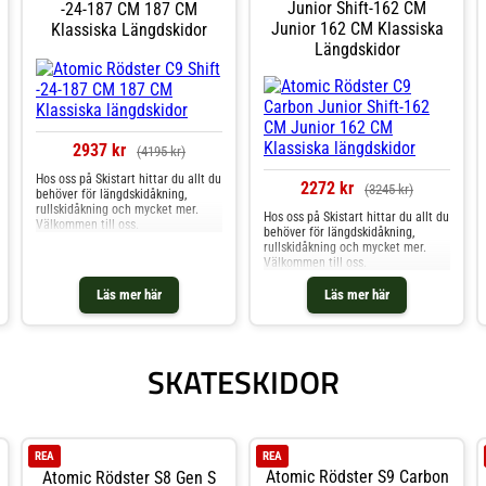
Junior Shift-162 CM
-24-187 CM 187 CM
Junior 162 CM Klassiska
Klassiska Längdskidor
Längdskidor
2937 kr
(4195 kr)
Hos oss på Skistart hittar du allt du
2272 kr
(3245 kr)
behöver för längdskidåkning,
rullskidåkning och mycket mer.
Hos oss på Skistart hittar du allt du
Välkommen till oss.
behöver för längdskidåkning,
rullskidåkning och mycket mer.
Välkommen till oss.
Läs mer här
Läs mer här
SKATESKIDOR
REA
REA
Atomic Rödster S9 Carbon
Atomic Rödster S8 Gen S