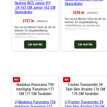
3226 kr
(3795 kr)
Hos oss på Skistart hittar du allt du
2727 kr
(3895 kr)
behöver för längdskidåkning,
rullskidåkning och mycket mer.
Hos oss på Skistart hittar du allt du
Välkommen till oss.
behöver för längdskidåkning,
rullskidåkning och mycket mer.
Välkommen till oss.
Läs mer här
Läs mer här
REA
REA
Madshus Panorama T50
Fischer Transnordic 59
Intelligrip Transition-177
Twin Skin Xtralite-176 CM
CM 177 CM Turskidor
176 CM Turskidor