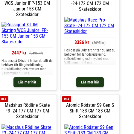
WCS Junior IFP-153 CM
-24-172 CM 172 CM
Junior 153 CM
Skateskidor
Skateskidor
3326 kr
(3695 kr)
Hos oss på Skistart hittar du allt du
2447 kr
(3495 kr)
behöver för längdskidåkning,
rullskidåkning och mycket mer.
Hos oss på Skistart hittar du allt du
Välkommen till oss.
behöver för längdskidåkning,
rullskidåkning och mycket mer.
Välkommen till oss.
Läs mer här
Läs mer här
REA
REA
Madshus Rödline Skate
Atomic Rödster S9 Gen S
F3 -24-177 CM 177 CM
Shift-183 CM 183 CM
Skateskidor
Skateskidor