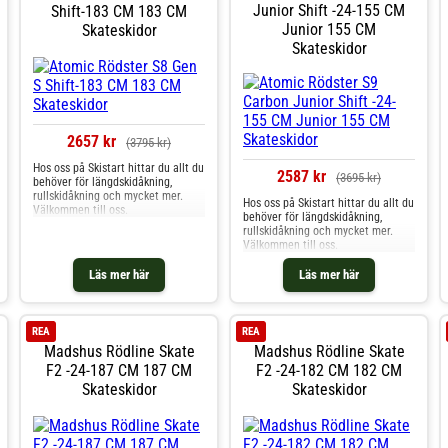
Junior Shift -24-155 CM
Shift-183 CM 183 CM
Junior 155 CM
Skateskidor
Skateskidor
2657 kr
(3795 kr)
Hos oss på Skistart hittar du allt du
2587 kr
(3695 kr)
behöver för längdskidåkning,
rullskidåkning och mycket mer.
Hos oss på Skistart hittar du allt du
Välkommen till oss.
behöver för längdskidåkning,
rullskidåkning och mycket mer.
Välkommen till oss.
Läs mer här
Läs mer här
REA
REA
Madshus Rödline Skate
Madshus Rödline Skate
F2 -24-187 CM 187 CM
F2 -24-182 CM 182 CM
Skateskidor
Skateskidor