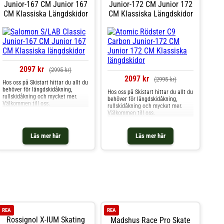
Junior-167 CM Junior 167
Junior-172 CM Junior 172
CM Klassiska Längdskidor
CM Klassiska Längdskidor
2097 kr
(2995 kr)
2097 kr
(2995 kr)
Hos oss på Skistart hittar du allt du
behöver för längdskidåkning,
Hos oss på Skistart hittar du allt du
rullskidåkning och mycket mer.
behöver för längdskidåkning,
Välkommen till oss.
rullskidåkning och mycket mer.
Välkommen till oss.
Läs mer här
Läs mer här
REA
REA
Rossignol X-IUM Skating
Madshus Race Pro Skate