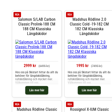
REA
REA
Salomon S/LAB Carbon
Madshus Rödline 2.0
Classic Prolink-188 CM
Classic Cold -19-182 CM
188 CM Klassiska
182 CM Klassiska
Längdskidor
Längdskidor
2999 kr
1995 kr
(6495 kr)
(7495 kr)
Hos oss på Skistart hittar du allt du
Hos oss på Skistart hittar du allt du
behöver för längdskidåkning,
behöver för längdskidåkning,
rullskidåkning och mycket mer.
rullskidåkning och mycket mer.
Välkommen till oss.
Välkommen till oss.
Läs mer här
Läs mer här
REA
REA
Madshus Rödline Classic
Rossignol X-IUM Classic