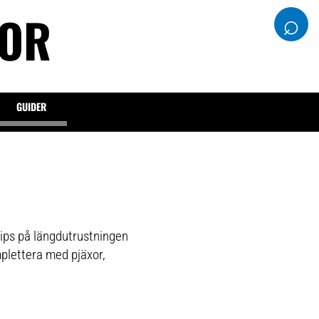
DOR
⌕
GUIDER
tips på längdutrustningen
mplettera med pjäxor,