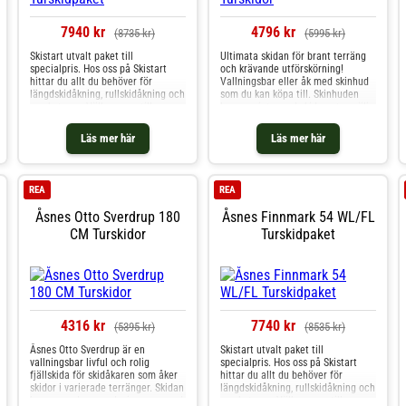
7940 kr
4796 kr
(8735 kr)
(5995 kr)
Skistart utvalt paket till
Ultimata skidan för brant terräng
specialpris. Hos oss på Skistart
och krävande utförskörning!
hittar du allt du behöver för
Vallningsbar eller åk med skinhud
längdskidåkning, rullskidåkning och
som du kan köpa till. Skinhuden
mycket mer. Välkommen till oss.
kommer inte med skidan utan säljs
separat och finns
som Mohair eller Nylon. Glöm inte
Läs mer här
Läs mer här
att köpa med bindning till skidan.
Vid köp av bindning så monterar vi
den gratis åt dig. Till Åsnes Ingstad
rekommenderar vi Rottefella BC
REA
REA
Magnum.Storleksguide:Kroppsläng
d (cm) Vekt (kg) Skidlängd
Åsnes Otto Sverdrup 180
Åsnes Finnmark 54 WL/FL
(cm) 150-160 -55
CM Turskidor
Turskidpaket
165160-170 55-65
175170-180 65-75
185180-190 75-90
195190-200 90 +
205
4316 kr
7740 kr
(5395 kr)
(8535 kr)
Åsnes Otto Sverdrup är en
Skistart utvalt paket till
vallningsbar livful och rolig
specialpris. Hos oss på Skistart
fjällskida för skidåkaren som åker
hittar du allt du behöver för
skidor i varierade terränger. Skidan
längdskidåkning, rullskidåkning och
har en modernare design som med
mycket mer. Välkommen till oss.