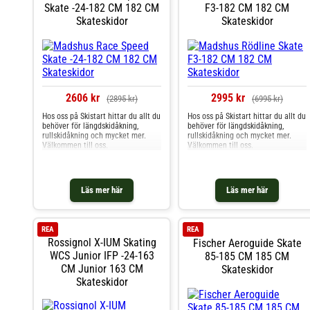
Skate -24-182 CM 182 CM
F3-182 CM 182 CM
Skateskidor
Skateskidor
2606 kr
2995 kr
(2895 kr)
(6995 kr)
Hos oss på Skistart hittar du allt du
Hos oss på Skistart hittar du allt du
behöver för längdskidåkning,
behöver för längdskidåkning,
rullskidåkning och mycket mer.
rullskidåkning och mycket mer.
Välkommen till oss.
Välkommen till oss.
Läs mer här
Läs mer här
REA
REA
Rossignol X-IUM Skating
Fischer Aeroguide Skate
WCS Junior IFP -24-163
85-185 CM 185 CM
CM Junior 163 CM
Skateskidor
Skateskidor