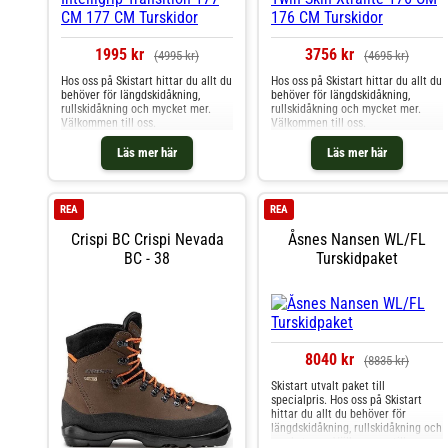
1995 kr
3756 kr
(4995 kr)
(4695 kr)
Hos oss på Skistart hittar du allt du
Hos oss på Skistart hittar du allt du
behöver för längdskidåkning,
behöver för längdskidåkning,
rullskidåkning och mycket mer.
rullskidåkning och mycket mer.
Välkommen till oss.
Välkommen till oss.
Läs mer här
Läs mer här
REA
REA
Crispi BC Crispi Nevada
Åsnes Nansen WL/FL
BC - 38
Turskidpaket
8040 kr
(8835 kr)
Skistart utvalt paket till
specialpris. Hos oss på Skistart
hittar du allt du behöver för
längdskidåkning, rullskidåkning och
mycket mer. Välkommen till oss.