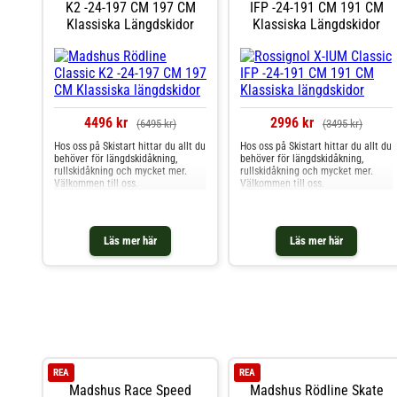
K2 -24-197 CM 197 CM
IFP -24-191 CM 191 CM
Klassiska Längdskidor
Klassiska Längdskidor
4496 kr
2996 kr
(6495 kr)
(3495 kr)
Hos oss på Skistart hittar du allt du
Hos oss på Skistart hittar du allt du
behöver för längdskidåkning,
behöver för längdskidåkning,
rullskidåkning och mycket mer.
rullskidåkning och mycket mer.
Välkommen till oss.
Välkommen till oss.
Läs mer här
Läs mer här
REA
REA
Madshus Race Speed
Madshus Rödline Skate