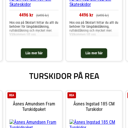
4496 kr
4496 kr
(6495 kr)
(6495 kr)
Hos oss på Skistart hittar du allt du
Hos oss på Skistart hittar du allt du
behöver för längdskidåkning,
behöver för längdskidåkning,
rullskidåkning och mycket mer.
rullskidåkning och mycket mer.
Välkommen till oss.
Välkommen till oss.
Läs mer här
Läs mer här
TURSKIDOR PÅ REA
REA
REA
Åsnes Amundsen Fram
Åsnes Ingstad 185 CM
Turskidpaket
Turskidor