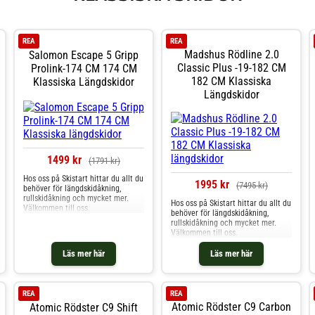
REA
REA
Madshus Rödline 2.0
Salomon Escape 5 Gripp
Classic Plus -19-182 CM
Prolink-174 CM 174 CM
182 CM Klassiska
Klassiska Längdskidor
Längdskidor
1499 kr
(1791 kr)
Hos oss på Skistart hittar du allt du
1995 kr
(7495 kr)
behöver för längdskidåkning,
rullskidåkning och mycket mer.
Hos oss på Skistart hittar du allt du
Välkommen till oss.
behöver för längdskidåkning,
rullskidåkning och mycket mer.
Välkommen till oss.
Läs mer här
Läs mer här
REA
REA
Atomic Rödster C9 Carbon
Atomic Rödster C9 Shift