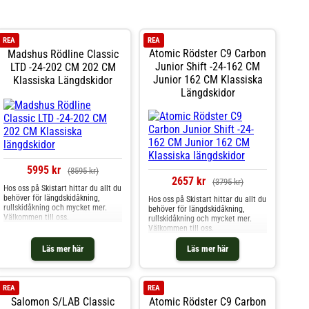
REA
REA
Atomic Rödster C9 Carbon
Madshus Rödline Classic
Junior Shift -24-162 CM
LTD -24-202 CM 202 CM
Junior 162 CM Klassiska
Klassiska Längdskidor
Längdskidor
5995 kr
(8595 kr)
2657 kr
(3795 kr)
Hos oss på Skistart hittar du allt du
behöver för längdskidåkning,
Hos oss på Skistart hittar du allt du
rullskidåkning och mycket mer.
behöver för längdskidåkning,
Välkommen till oss.
rullskidåkning och mycket mer.
Välkommen till oss.
Läs mer här
Läs mer här
REA
REA
Salomon S/LAB Classic
Atomic Rödster C9 Carbon