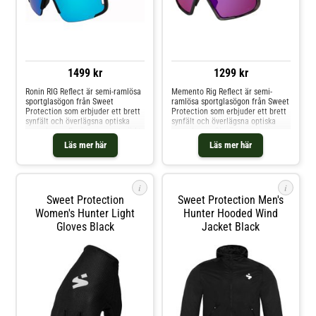
extra komfort och säkerhet
1499 kr
1299 kr
Ronin RIG Reflect är semi-ramlösa
Memento Rig Reflect är semi-
sportglasögon från Sweet
ramlösa sportglasögon från Sweet
Protection som erbjuder ett brett
Protection som erbjuder ett brett
synfält och överlägsna optiska
synfält och överlägsna optiska
egenskaper. Ronin passar utmärkt
egenskaper. Glasögonen passar
med alla Sweet Protections-
utmärkt med alla Sweet
Läs mer här
Läs mer här
hjälmar, med en speciell design
Protections-hjälmar, med en
som ökar komforten när
speciell design som ökar
glasögonen bärs tillsammans en
komforten när glasögonen bärs
hjälm. Denna specifika modell är
tillsammans en hjälm. Denna
i
i
utrustad med deras unika RIG ™ -
specifika modell är utrustad med
Sweet Protection
Sweet Protection Men's
linsteknologi. Antifog coating
deras unika RIG ™ -linsteknologi.
100% UV skydd Vattenavvisande
Mikrofiberpåse, hårt fodral samt
Women's Hunter Light
Hunter Hooded Wind
coating
tre olika näs-sadlar ingår i
Gloves Black
Jacket Black
produkten. Hydrofobisk
beläggning100% UV-skydd1.8mm
cylindrisk lins