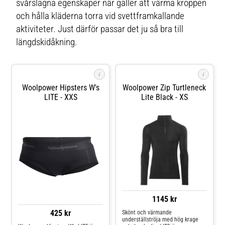
svårslagna egenskaper när gäller att värma kroppen
och hålla kläderna torra vid svettframkallande
aktiviteter. Just därför passar det ju så bra till
längdskidåkning.
i
i
Woolpower Hipsters W's
Woolpower Zip Turtleneck
LITE - XXS
Lite Black - XS
1145 kr
425 kr
Skönt och värmande
underställströja med hög krage