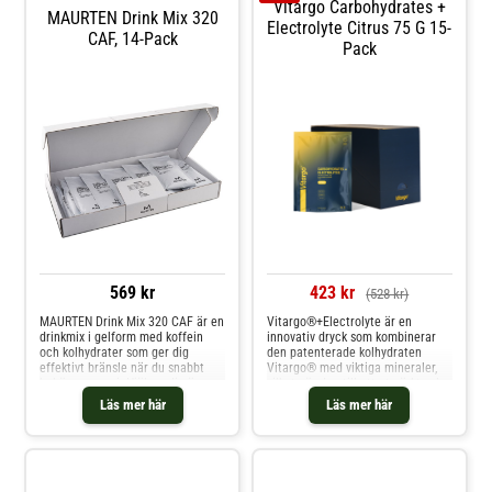
Vitargo Carbohydrates +
MAURTEN Drink Mix 320
Electrolyte Citrus 75 G 15-
CAF, 14-Pack
Pack
569 kr
423 kr
(528 kr)
MAURTEN Drink Mix 320 CAF är en
Vitargo®+Electrolyte är en
drinkmix i gelform med koffein
innovativ dryck som kombinerar
och kolhydrater som ger dig
den patenterade kolhydraten
effektivt bränsle när du snabbt
Vitargo® med viktiga mineraler,
behöver energi. Hjälper dig även
vilket gör den till ett utmärkt val
att hålla vätskebalansen. Drink
för idrottare och aktiva
Läs mer här
Läs mer här
Mix 320 CAF innehåller 100 mg
personer.Vitargo® är en stor
koffein men genom att använda
kolhydrat som liknar kroppens
sig av en innovativ hydrogelteknik
eget glykogen och är utvecklad
har man lyckats dölja bitterheten
för att effektivt lagra lättillgänglig
som kan bli av koffein. Hydrogel
muskelenergi. Tack vare sin
gör det möjligt att på ett smidigt
storlek kan Vitargo® snabbt