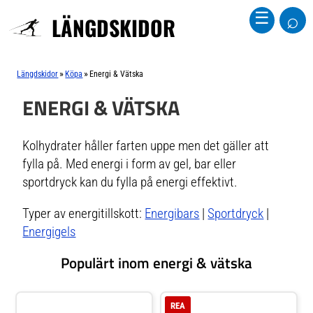
⌕
☰
LÄNGDSKIDOR
»
»
Längdskidor
Köpa
Energi & Vätska
ENERGI & VÄTSKA
Kolhydrater håller farten uppe men det gäller att
fylla på. Med energi i form av gel, bar eller
sportdryck kan du fylla på energi effektivt.
Typer av energitillskott:
Energibars
|
Sportdryck
|
Energigels
Populärt inom energi & vätska
REA