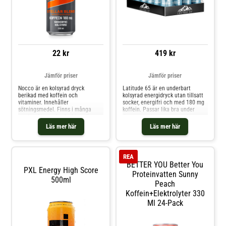
enda energikälla. Hur snabbt ger
U Gel energi?En
psykologisk/neurologisk
uppiggande effekt sker direkt i
munhålan, därefter tar det 5-
10min för energin att passera
magen och nå tunntarmen där
22 kr
419 kr
upptaget av kolhydrater för vidare
transport ut i blodbanan och
musklerna påbörjas och vi kan
börja känna av effekten.
Jämför priser
Jämför priser
Nocco är en kolsyrad dryck
Latitude 65 är en underbart
berikad med koffein och
kolsyrad energidryck utan tillsatt
vitaminer. Innehåller
socker, energifri och med 180 mg
sötningsmedel. Finns i många
koffein. Passar lika bra under
smaker för att du ska hitta din
dagen som innan ett svettigt
favorit! Just denna kommer med
träningspass. Med underbara
Läs mer här
Läs mer här
smak av ananas och mangostan.
nordiska smaker.
REA
BETTER YOU Better You
PXL Energy High Score
Proteinvatten Sunny
500ml
Peach
Koffein+Elektrolyter 330
Ml 24-Pack