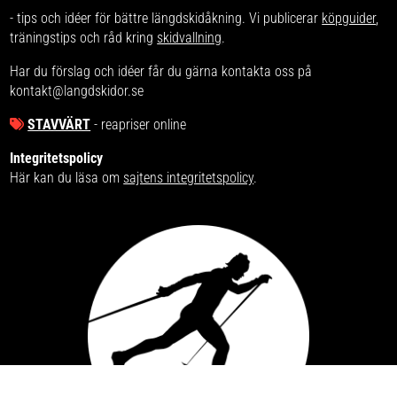
Energy är framtagen för både de
- tips och idéer för bättre längdskidåkning. Vi publicerar
köpguider
,
som söker ökad energi eller helt
enkelt vill ha en god dryck nära till
träningstips och råd kring
skidvallning
.
hands. Drycken finns i flera goda
smaker och kommer även vid
Har du förslag och idéer får du gärna kontakta oss på
speciella tillfällen finnas i
limiterade utföranden, så håll
kontakt@langdskidor.se
utkik!
STAVVÄRT
- reapriser online
Integritetspolicy
Här kan du läsa om
sajtens integritetspolicy
.