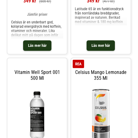
349 kr
349 kr
(600 kr)
(477 kr)
Celsius mängder av vitaminer, som
är till för att göra din kropp pigg
Latitude 65 är en funktionsdryck
och frisk. Det är helt enkelt en
från norrländska breddgrader,
oslagbar kombination!
Jämför priser
inspirerad av naturen. Berikad
med vitaminer & 180 mg koffein
Celsius är en underbart god,
och med en fräsch smak av
kolsyrad energidryck med koffein,
smultron.Priset är inklusive pant.
vitaminer och mineraler. Lika
delikat mitt på dagen som inför
ett svettigt träningspass.
Läs mer här
Läs mer här
REA
Vitamin Well Sport 001
Celsius Mango Lemonade
500 Ml
355 Ml