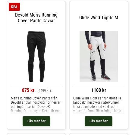
REA
Devold Men's Running
Glide Wind Tights M
Cover Pants Caviar
875 kr
1100 kr
(2499 kr)
Men's Running Cover Pants från
Glide Wind Tights är funktionella
Devold är träningsbyxor för herrar
längdåkningsbyxor i återvunnen
och ingår i serien Devold®
trikå utrustade med vind- och
Running Outer Layer. Detta är en
vattentät front för träning i kalla
serie med ytterplagg som skyddar
och blåsiga förhållanden.
dig mot vind och kyla när du är
Trikåmaterialet ger bra
Läs mer här
Läs mer här
ute och springer året om. Ficka
fukttransport och ventilation
med dragkedja Reflekterande
medan ett 2-lagers vind- och
detaljer Tunt lager framtill som
vattentätt stretchmaterial ger bra