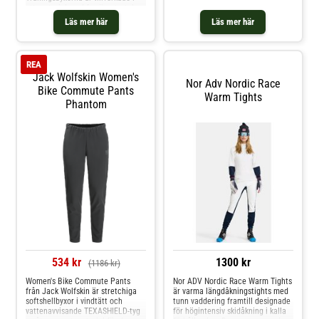
ett material med fyrvägsstretch
och strategisk ventilation som ger
Läs mer här
Läs mer här
stor rörelsefrihet och håller dig
sval under intensiva pass. Platta
sömmar Strategiskt placerad
meshventilation Två fickor i
REA
sidorna En bakficka med
Jack Wolfskin Women's
dragkedja Justerbar midja med
Nor Adv Nordic Race
dragsko Tryckt logotyp Material:
Bike Commute Pants
Warm Tights
80% polyester, 20 % elastan
Phantom
534 kr
1300 kr
(1186 kr)
Women's Bike Commute Pants
Nor ADV Nordic Race Warm Tights
från Jack Wolfskin är stretchiga
är varma längdåkningstights med
softshellbyxor i vindtätt och
tunn vaddering framtill designade
vattenavvisande TEXASHIELD-tyg
för högintensiv skidåkning i kalla