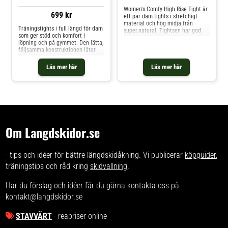
stil och komfort!
Women's Comfy High Rise Tight är
699 kr
ett par dam tights i stretchigt
material och hög midja från
Träningstights i full längd för dam
super.natural. Tightsen har god
som ger stöd och komfort i
andningsförmåga och kroppsnära
löpning och på gymmet. Den lätta,
passform, passar utmärkt till yoga
följsamma konstruktionen låter
eller till vardags. Tight passform
dig röra dig fritt och fokusera på
Logga framtill Bred linning
passet. Hög midja och smal
Material: 67 % polyester, 30 % ull,
Läs mer här
Läs mer här
passform ger trygg känsla och
3 % elastan
snygg siluett.Återvunnet material
med hög stretch för fri
rörelseSilikon på insidan av
linningen håller tightsen på
platsLaserskurna benslut utan
sömmar för ökad
komfortSpecifikationerLängd: full
Om Langdskidor.se
längdMidja: högPassform:
smalMaterial: 70% polyamid
(återvunnen), 30%
elastanAnvändning: löpning och
- tips och idéer för bättre längdskidåkning. Vi publicerar
köpguider
,
träningMembran: nej
träningstips och råd kring
skidvallning
.
Har du förslag och idéer får du gärna kontakta oss på
kontakt@langdskidor.se
STAVVÄRT
- reapriser online