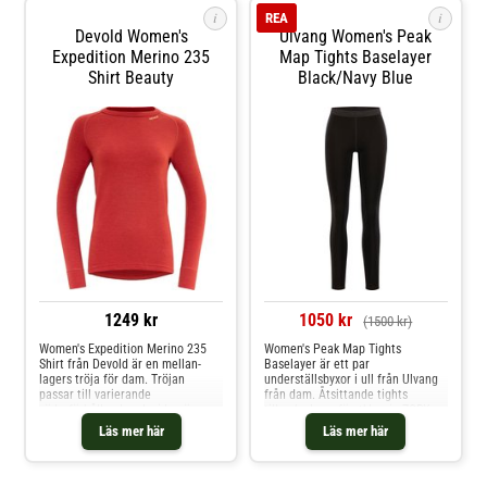
fastsydd tygetikett. Detta för att
i
i
REA
förhindra skav när du rör dig.
Devold Women's
Ulvang Women's Peak
Material: 100 % ull
Expedition Merino 235
Map Tights Baselayer
Shirt Beauty
Black/Navy Blue
1249 kr
1050 kr
(1500 kr)
Women's Expedition Merino 235
Women's Peak Map Tights
Shirt från Devold är en mellan-
Baselayer är ett par
lagers tröja för dam. Tröjan
underställsbyxor i ull från Ulvang
passar till varierande
från dam. Åtsittande tights
väderförhållanden. Insidan är
tillverkade av förstklassig ZQRX
gjord av merinoull, medan utsidan
merinoull i två tygstycken.
Läs mer här
Läs mer här
består av akvaduktbehandlad
Plagget använder
merinoull, samt polymid för att
värmekartläggning med mesh för
öka slitstyrkan. Devold Expedition
maximal andningsförmåga där du
har en hög värmande- och
behöver det. Komfort och