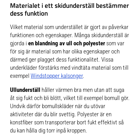
Materialet i ett skidunderställ bestämmer
fukttransporterande egenskaper.
funktionalitet för dina
Aquaductbehandlingen i det
utomhusäventyr. Flatlocksömmar
dess funktion
yttersta lagret ger ökad
för komfort Strategiskt placerade
upptagning av fukt från kroppen
värmezoner i ullnät Slimmad
så att den avdunstar.
passform Kil för rörlighet och
Vilket material som understället är gjort av påverkar
Fukttransport Mellan-lager plagg
komfort Material: 100 % ull
Merinoull Tum-grepp Material 1:
funktionen och egenskaper. Många skidunderställ är
90 % ull, 10 % polyamidMaterial 2:
100 % ull
gjorda i
en blandning av ull och polyester
som var
för sig är material som har olika egenskaper och
därmed ger plagget dess funktionalitet. Vissa
underkläder förstärks med vindtäta material som till
exempel
Windstopper kalsonger
.
Ullunderställ
håller värmen bra men utan att suga
åt sig fukt och bli blött, vilket till exempel bomull gör.
Undvik därför bomullskläder när du utövar
aktiviteter där du blir svettig. Polyester är en
konstfiber som transporterar bort fukt effektivt så
du kan hålla dig torr inpå kroppen.