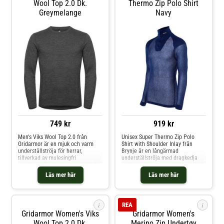
Wool Top 2.0 Dk.
Thermo Zip Polo Shirt
Greymelange
Navy
749 kr
919 kr
Men's Viks Wool Top 2.0 från
Unisex Super Thermo Zip Polo
Gridarmor är en mjuk och varm
Shirt with Shoulder Inlay från
underställströja för herrar,
Brynje är en långärmad
tillverkad av mulesingfri
underställströja med dragkedja
merinoull. Tröjan har rundad hals,
och axelinlägg som skyddar när du
litet brodyr på bröstet och
bär ryggsäck. Få kontaktpunkter
Läs mer här
Läs mer här
kontrastfärg på framstycket. På
mot hudenVid låg aktivitet hålls
insidan av nacken sitter en tryckt
värmen kvar och köldbroar
etikett istället för en fastsydd
motverkasVid hög aktivitet
tygetikett. Detta för att förhindra
förångas överskottsvärmen
i
i
REA
skav när du är aktiv i kylan.
effektivt genom
Gridarmor Women's Viks
Gridarmor Women's
Material: 100 % ull
nätetSnabbtorkande tygBibehåller
funktionaliteten även under
Wool Top 2.0 Dk.
Merino Zip Undertøy