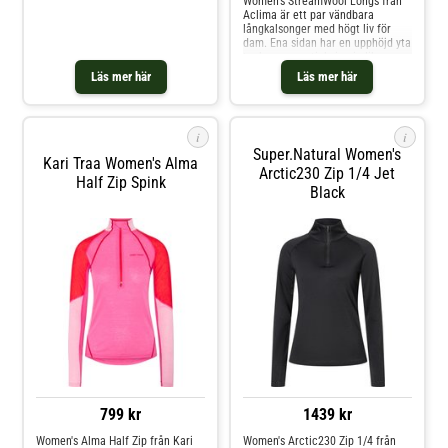
Women's StreamWool Longs från
Aclima är ett par vändbara
långkalsonger med högt liv för
dam. Ena sidan har en upphöjd yta
tack vare en stickning i olika
lager. Andra sidan har en vanlig
Läs mer här
Läs mer här
mjuk och platt stickning. Plagget
är högt i midjan för bästa komfort
i kombination med ryggsäckens
avbärarbälte. Tvättråden är
i
i
gömda i en ficka nederst på
Super.natural Women's
benet.Material: 99 % ull, 1 %
Kari Traa Women's Alma
elastan
Arctic230 Zip 1/4 Jet
Half Zip Spink
Black
799 kr
1439 kr
Women's Alma Half Zip från Kari
Women's Arctic230 Zip 1/4 från