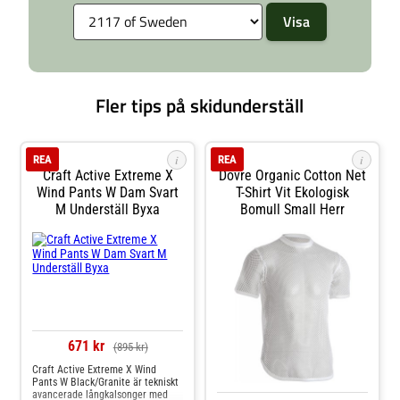
Mulesingfri ull Material: 79 % ull,
21 % polyamid
Fler tips på skidunderställ
i
i
REA
REA
Craft Active Extreme X
Dovre Organic Cotton Net
Wind Pants W Dam Svart
T-Shirt Vit Ekologisk
M Underställ Byxa
Bomull Small Herr
671 kr
(895 kr)
Craft Active Extreme X Wind
Pants W Black/Granite är tekniskt
avancerade långkalsonger med