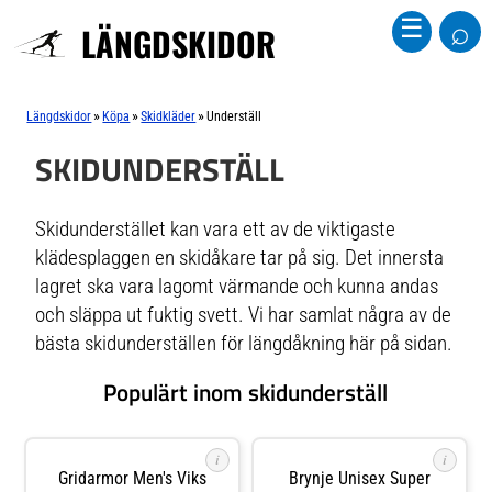
⌕
☰
LÄNGDSKIDOR
»
»
»
Längdskidor
Köpa
Skidkläder
Underställ
SKIDUNDERSTÄLL
Skidunderstället kan vara ett av de viktigaste
klädesplaggen en skidåkare tar på sig. Det innersta
lagret ska vara lagomt värmande och kunna andas
och släppa ut fuktig svett. Vi har samlat några av de
bästa skidunderställen för längdåkning här på sidan.
Populärt inom skidunderställ
i
i
Gridarmor Men's Viks
Brynje Unisex Super