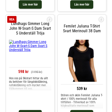
Polyamid 13% Elastan 2%
mellanlager året runt till alla
har en unik 2-lagers konstruktion
Läs mer här
Läs mer här
möjliga aktiviteter. Material: 80 %
med mjuk och varm merinoull på
ull, 20 % polyamid
utsidan, och Lifa® Stay Warm
Technology på insidan för optimal
värme, fukttransport och komfort.
i
i
REA
HerrstorlekarMaterial: 57% ull,
Lundhags Gimmer Long
43% polypropen
Femilet Juliana T-Shirt
John W-Svart-S Dam Svart
Svart Merinoull 38 Dam
S Underställ Tröja
598 kr
(1195 kr)
Hos oss på Skistart hittar du allt
du behöver för längdskidåkning,
rullskidåkning och mycket mer.
539 kr
Välkommen till oss.
Stilren och skön Femilet Juliana T-
shirt i 100% merinoull för alla
tillfällen - Tillverkad av 100%
högkvalitativ merinoull som
reglerar kroppstemperatur och