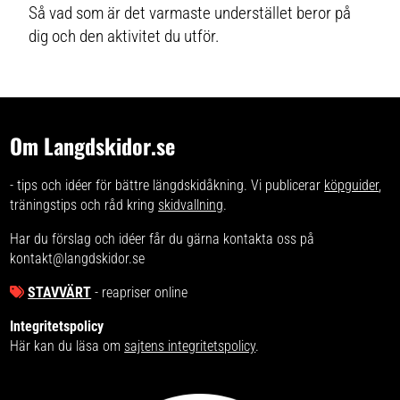
Så vad som är det varmaste understället beror på
dig och den aktivitet du utför.
Om Langdskidor.se
- tips och idéer för bättre längdskidåkning. Vi publicerar
köpguider
,
träningstips och råd kring
skidvallning
.
Har du förslag och idéer får du gärna kontakta oss på
kontakt@langdskidor.se
STAVVÄRT
- reapriser online
Integritetspolicy
Här kan du läsa om
sajtens integritetspolicy
.