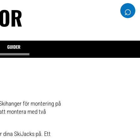
DOR
⌕
GUIDER
k Skihanger för montering på
t att montera med två
r dina SkiJacks på. Ett