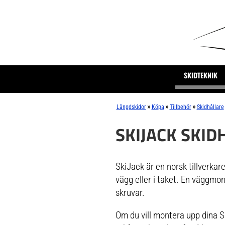
SKIDTEKNIK
»
»
»
Längdskidor
Köpa
Tillbehör
Skidhållare
SKIJACK SKID
SkiJack är en norsk tillverkar
vägg eller i taket. En väggmon
skruvar.
Om du vill montera upp dina Sk