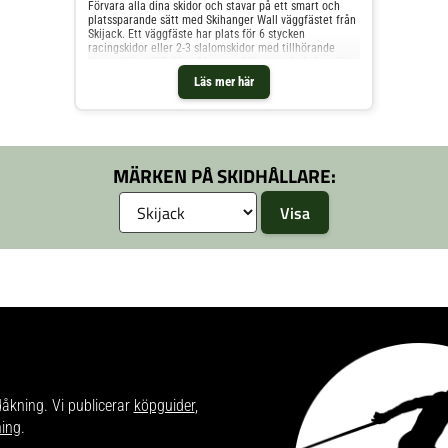
Förvara alla dina skidor och stavar på ett smart och
platssparande sätt med Skihanger Wall väggfästet från
Skijack. Ett väggfäste har plats för 6 stycken
racingskidor eller 2-3 slalomskidor med tillhörande
stavar. Köp till Ceiling Mount takfästet och du kan fästa
skidorna i taket med!
Läs mer här
MÄRKEN PÅ SKIDHÅLLARE:
dåkning. Vi publicerar
köpguider
,
ning
.