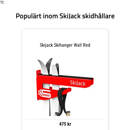
re.
Populärt inom SkiJack skidhållare
Skijack Skihanger Wall Red
475 kr