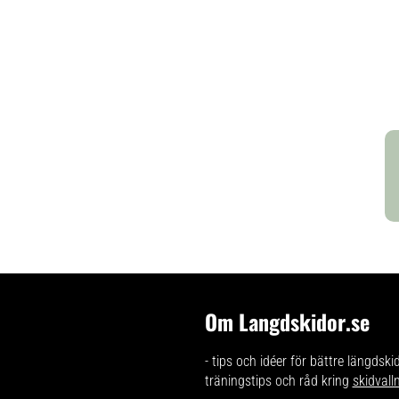
Om Langdskidor.se
- tips och idéer för bättre längdski
träningstips och råd kring
skidvall