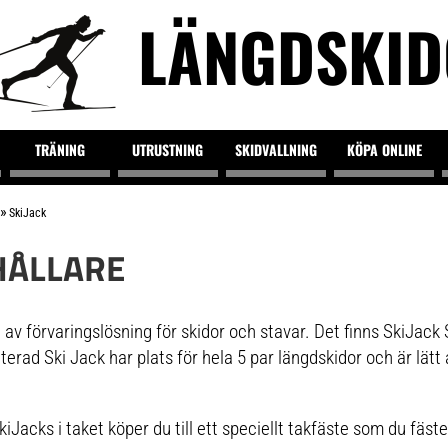
LÄNGDSKI
TRÄNING
UTRUSTNING
SKIDVALLNING
KÖPA ONLINE
»
SkiJack
HÅLLARE
e av förvaringslösning för skidor och stavar. Det finns SkiJac
terad Ski Jack har plats för hela 5 par längdskidor och är lät
iJacks i taket köper du till ett speciellt takfäste som du fäste