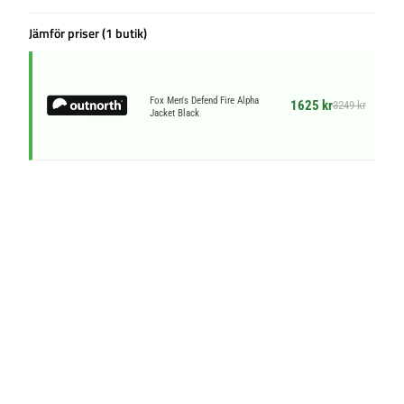
Jämför priser (1 butik)
Fox Men's Defend Fire Alpha
1625 kr
3249 kr
Jacket Black