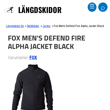
⌕
☰
LÄNGDSKIDOR
»
»
»
Längdskidor.se
Skidkläder
Jackor
Fox Men's Defend Fire Alpha Jacket Black
FOX MEN'S DEFEND FIRE
ALPHA JACKET BLACK
Varumärke:
FOX