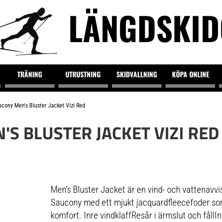
LÄNGDSKI
TRÄNING
UTRUSTNING
SKIDVALLNING
KÖPA ONLINE
cony Men's Bluster Jacket Vizi Red
S BLUSTER JACKET VIZI RED
Men's Bluster Jacket är en vind- och vattenavvi
Saucony med ett mjukt jacquardfleecefoder so
komfort. Inre vindklaffResår i ärmslut och fållI