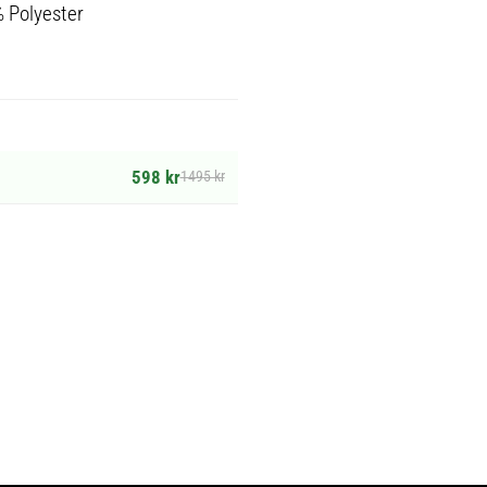
% Polyester
598 kr
1495 kr