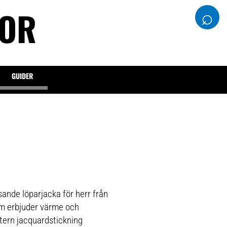
DOR
⌕
GUIDER
sande löparjacka för herr från
m erbjuder värme och
ntern jacquardstickning