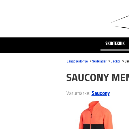
SKIDTEKNIK
»
»
»
Längdskidor.se
Skidkläder
Jackor
Sau
SAUCONY MEN'
Varumärke:
Saucony