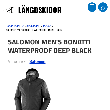
⌕
☰
LÄNGDSKIDOR
»
»
»
Längdskidor.se
Skidkläder
Jackor
Salomon Men's Bonatti Waterproof Deep Black
SALOMON MEN'S BONATTI
WATERPROOF DEEP BLACK
Varumärke:
Salomon