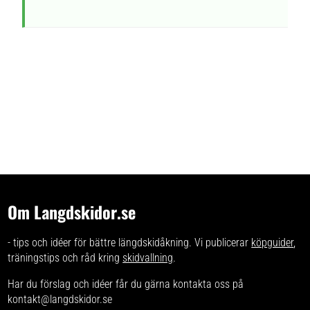
Om Langdskidor.se
- tips och idéer för bättre längdskidåkning. Vi publicerar
köpguider
,
träningstips och råd kring
skidvallning
.
Har du förslag och idéer får du gärna kontakta oss på
kontakt@langdskidor.se