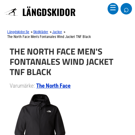
⌕
☰
LÄNGDSKIDOR
»
»
»
Längdskidor.se
Skidkläder
Jackor
The North Face Men's Fontanales Wind Jacket TNF Black
THE NORTH FACE MEN'S
FONTANALES WIND JACKET
TNF BLACK
Varumärke:
The North Face