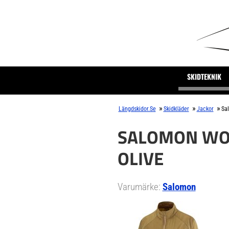
SKIDTEKNIK
»
»
»
Längdskidor.se
Skidkläder
Jackor
Sa
SALOMON WOM
OLIVE
Varumärke:
Salomon