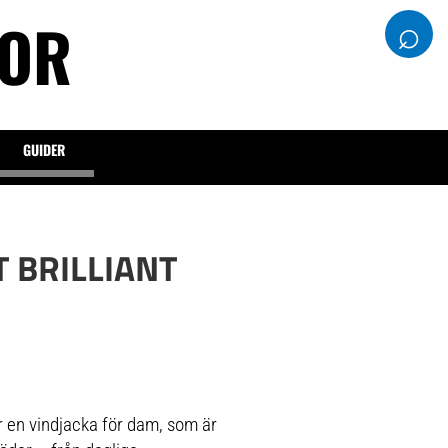
DOR
⌕
GUIDER
 BRILLIANT
en vindjacka för dam, som är