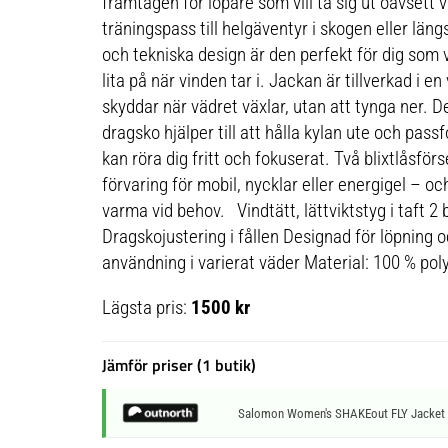
framtagen för löpare som vill ta sig ut oavsett 
träningspass till helgäventyr i skogen eller läng
och tekniska design är den perfekt för dig som vil
lita på när vinden tar i. Jackan är tillverkad i 
skyddar när vädret växlar, utan att tynga ner. D
dragsko hjälper till att hålla kylan ute och pas
kan röra dig fritt och fokuserat. Två blixtlåsför
förvaring för mobil, nycklar eller energigel – 
varma vid behov. Vindtätt, lättviktstyg i taft 2 
Dragskojustering i fållen Designad för löpning o
användning i varierat väder Material: 100 % po
Lägsta pris:
1500 kr
Jämför priser (1 butik)
Salomon Women's SHAKEout FLY Jacket Br