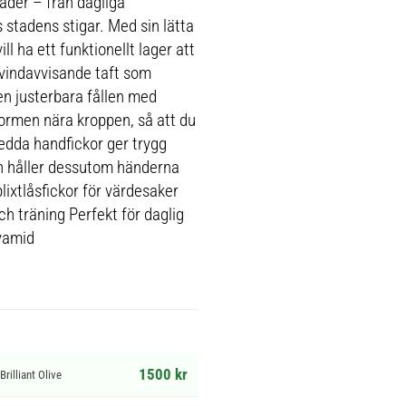
väder – från dagliga
s stadens stigar. Med sin lätta
l ha ett funktionellt lager att
en vindavvisande taft som
en justerbara fållen med
sformen nära kroppen, så att du
sedda handfickor ger trygg
och håller dessutom händerna
blixtlåsfickor för värdesaker
ch träning Perfekt för daglig
lyamid
1500 kr
illiant Olive