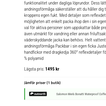
funktionalitet under dagliga löprundor. Dess lä
andningsförmåga säkerställer att du håller dig 
kroppens egen fukt. Med detaljer som reflexdeta
möjligheten att enkelt packa ihop den i sin egen
val för aktiva personer som uppskattar både pr
även utmärkt för vandring eller annan friluftsak
väderskyddande jacka kan behövs. Helt vattent
andningsförmåga Packbar i sin egen ficka Just
handfickor med dragkedja 360° reflexdetaljer fö
% polyamid
Lägsta pris:
1495 kr
Jämför priser (1 butik)
Salomon Men's Bonatti Waterproof Coffe