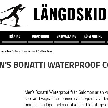
LÄNGDSKI
TRÄNING
UTRUSTNING
SKIDVALLNING
KÖPA ONLINE
lomon Men's Bonatti Waterproof Coffee Bean
'S BONATTI WATERPROOF C
Men's Bonatti Waterproof från Salomon är en vat
som är designad för löpning i alla typer av väd
mångsidiga löparjacka är utvecklad för att ge 