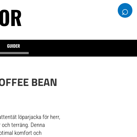
DOR
⌕
GUIDER
OFFEE BEAN
tentät löparjacka för herr,
er och terräng. Denna
optimal komfort och