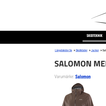
SKIDTEKNIK
»
»
»
Längdskidor.se
Skidkläder
Jackor
Sa
SALOMON MEN
Varumärke:
Salomon