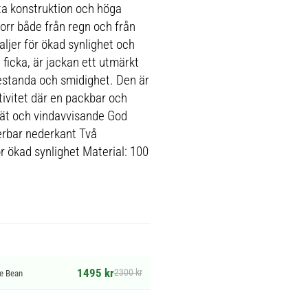
tta konstruktion och höga
torr både från regn och från
ljer för ökad synlighet och
 ficka, är jackan ett utmärkt
estanda och smidighet. Den är
tivitet där en packbar och
ät och vindavvisande God
erbar nederkant Två
r ökad synlighet Material: 100
1495 kr
2300 kr
e Bean