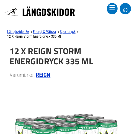
⌕
☰
LÄNGDSKIDOR
»
»
»
Längdskidor.se
Energi & Vätska
Sportdryck
12 X Reign Storm Energidryck 335 Ml
12 X REIGN STORM
ENERGIDRYCK 335 ML
Varumärke:
REIGN