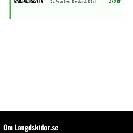
279 kr
12 x Reign Storm Energidryck 335 ml
Om Langdskidor.se