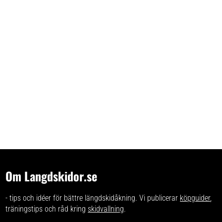
Om Langdskidor.se
- tips och idéer för bättre längdskidåkning. Vi publicerar
köpguider
,
träningstips och råd kring
skidvallning
.