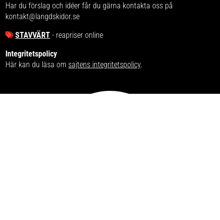
Har du förslag och idéer får du gärna kontakta oss på
kontakt@langdskidor.se
STAVVÄRT
- reapriser online
Integritetspolicy
Här kan du läsa om
sajtens integritetspolicy
.