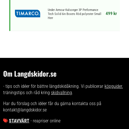
Under Armour Kalsonger 3P Performance
499 kr
Tech Solid 6in Boxers Röd polyester Small
Herr
Om Langdskidor.se
- tips och idéer för bättre längdskidåkning. Vi publicerar
köpguider
,
träningstips och råd kring
skidvallning
.
Har du förslag och idéer får du gärna kontakta oss på
kontakt@langdskidor.se
STAVVÄRT
- reapriser online