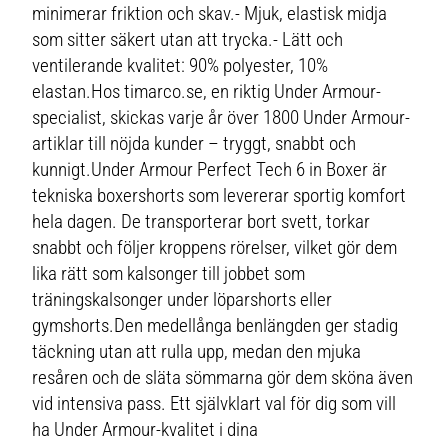
minimerar friktion och skav.- Mjuk, elastisk midja
som sitter säkert utan att trycka.- Lätt och
ventilerande kvalitet: 90% polyester, 10%
elastan.Hos timarco.se, en riktig Under Armour-
specialist, skickas varje år över 1800 Under Armour-
artiklar till nöjda kunder – tryggt, snabbt och
kunnigt.Under Armour Perfect Tech 6 in Boxer är
tekniska boxershorts som levererar sportig komfort
hela dagen. De transporterar bort svett, torkar
snabbt och följer kroppens rörelser, vilket gör dem
lika rätt som kalsonger till jobbet som
träningskalsonger under löparshorts eller
gymshorts.Den medellånga benlängden ger stadig
täckning utan att rulla upp, medan den mjuka
resåren och de släta sömmarna gör dem sköna även
vid intensiva pass. Ett självklart val för dig som vill
ha Under Armour-kvalitet i dina