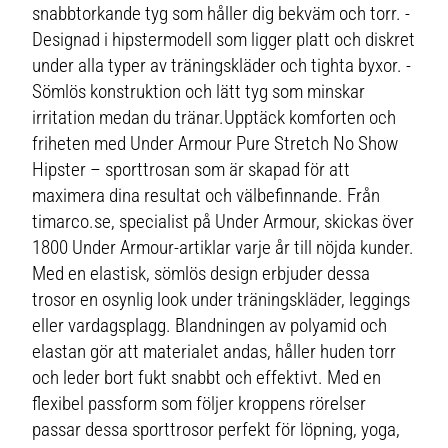
snabbtorkande tyg som håller dig bekväm och torr. -
Designad i hipstermodell som ligger platt och diskret
under alla typer av träningskläder och tighta byxor. -
Sömlös konstruktion och lätt tyg som minskar
irritation medan du tränar.Upptäck komforten och
friheten med Under Armour Pure Stretch No Show
Hipster – sporttrosan som är skapad för att
maximera dina resultat och välbefinnande. Från
timarco.se, specialist på Under Armour, skickas över
1800 Under Armour-artiklar varje år till nöjda kunder.
Med en elastisk, sömlös design erbjuder dessa
trosor en osynlig look under träningskläder, leggings
eller vardagsplagg. Blandningen av polyamid och
elastan gör att materialet andas, håller huden torr
och leder bort fukt snabbt och effektivt. Med en
flexibel passform som följer kroppens rörelser
passar dessa sporttrosor perfekt för löpning, yoga,