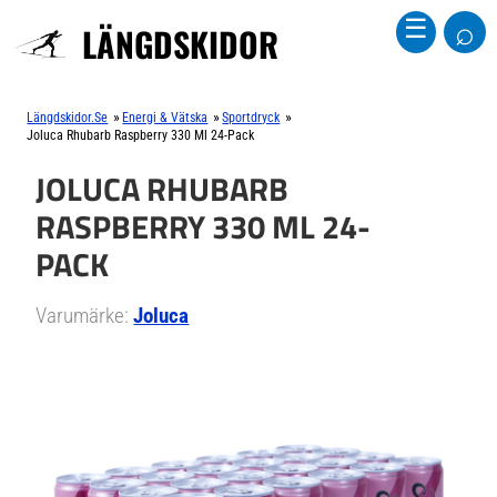
⌕
☰
LÄNGDSKIDOR
»
»
»
Längdskidor.se
Energi & Vätska
Sportdryck
Joluca Rhubarb Raspberry 330 Ml 24-Pack
JOLUCA RHUBARB
RASPBERRY 330 ML 24-
PACK
Varumärke:
Joluca