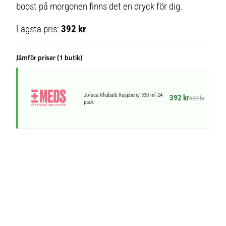
boost på morgonen finns det en dryck för dig.
Lägsta pris:
392 kr
Jämför priser (1 butik)
Joluca Rhubarb Raspberry 330 ml 24-
392 kr
522 kr
pack