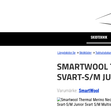
SKIDTEKNIK
»
»
Längdskidor.se
Skidkläder
Tubhalsduka
SMARTWOOL T
SVART-S/M J
Varumärke:
SmartWool