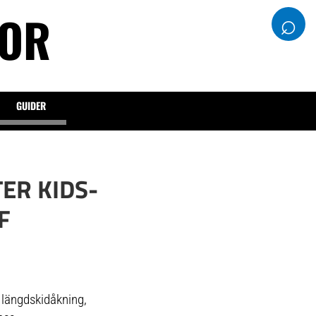
DOR
⌕
GUIDER
ER KIDS-
F
r längdskidåkning,