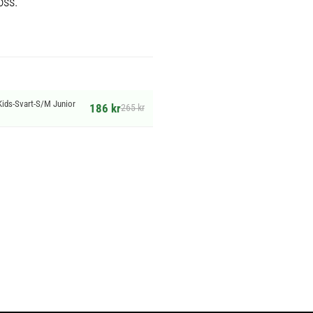
oss.
ids-Svart-S/M Junior
186 kr
265 kr