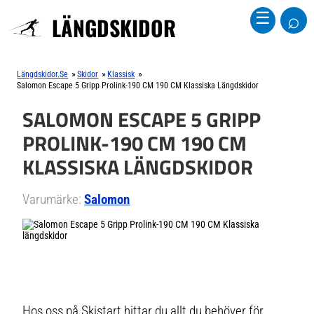
⌕
☰
LÄNGDSKIDOR
»
»
»
Längdskidor.se
Skidor
Klassisk
Salomon Escape 5 Gripp Prolink-190 CM 190 CM Klassiska Längdskidor
SALOMON ESCAPE 5 GRIPP
PROLINK-190 CM 190 CM
KLASSISKA LÄNGDSKIDOR
Varumärke:
Salomon
Hos oss på Skistart hittar du allt du behöver för