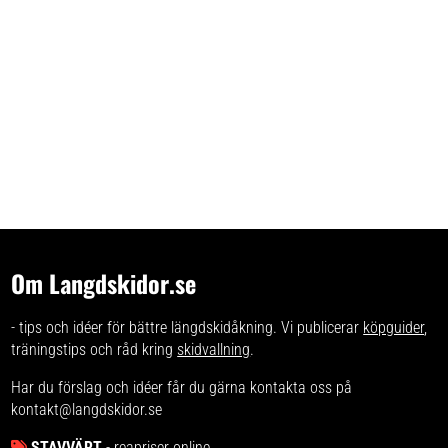
Om Langdskidor.se
- tips och idéer för bättre längdskidåkning. Vi publicerar
köpguider
,
träningstips och råd kring
skidvallning
.
Har du förslag och idéer får du gärna kontakta oss på
kontakt@langdskidor.se
STAVVÄRT
- reapriser online