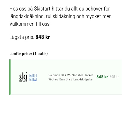
Hos oss på Skistart hittar du allt du behöver för
längdskidåkning, rullskidåkning och mycket mer.
Välkommen till oss.
Lägsta pris:
848 kr
Jämför priser (1 butik)
Salomon GTX WS Softshell Jacket
848 kr
1695 kr
W-Blå-S Dam Blå S Längdskidjacka