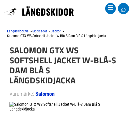
⌕
☰
LÄNGDSKIDOR
»
»
»
Längdskidor.se
Skidkläder
Jackor
Salomon GTX WS Softshell Jacket W-Blå-S Dam Blå S Längdskidjacka
SALOMON GTX WS
SOFTSHELL JACKET W-BLÅ-S
DAM BLÅ S
LÄNGDSKIDJACKA
Varumärke:
Salomon