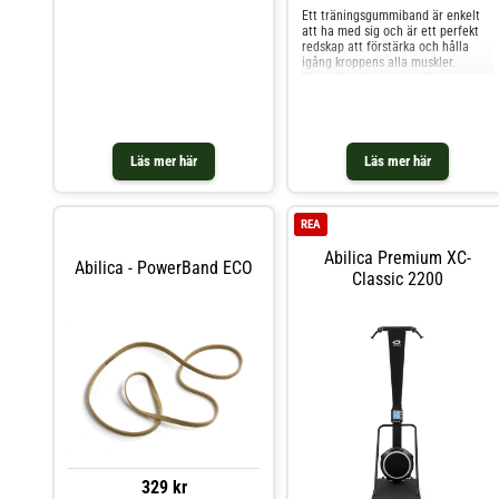
eventuell rehabträning. Passar
Ett träningsgummiband är enkelt
utmärkt när du specifikt vill
att ha med sig och är ett perfekt
fokusera på rumpa och baksida lår
redskap att förstärka och hålla
övningar. Det är den absoluta
igång kroppens alla muskler.
favoriten hos professionella
Gummiband med tre olika
tränare. Denna produkt är gjord av
motståndsklasser: Light, Medium,
naturligt material och därför kan
Heavy
färgskillnader förekomma.
Läs mer här
Läs mer här
REA
Abilica Premium XC-
Abilica - PowerBand ECO
Classic 2200
329 kr