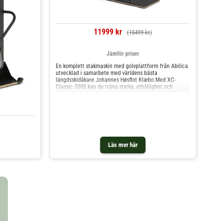
11999 kr
(15499 kr)
Jämför priser
En komplett stakmaskin med golvplattform från Abilica
utvecklad i samarbete med världens bästa
längdsskidåkare Johannes Høsflot Klæbo.Med XC-
Classic 2000 kan du träna styrka, uthållighet och
längdteknik årent runt, oavsett väder helt enkelt inne i
ditt hemmagym.Maskinens höjd och returfunktion har
designats för att ge en naturlig känsla. Datorn mäter
watt, frekvens och hastighet under träningspasset.Med
en höjd på 218 cm passar denna maskinen i alla rum
med normal takhöjd och varsomhelst tack vare
golstativet som är inkluderat i köpet.
Läs mer här