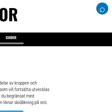
DOR
⌕
GUIDER
 delar av kroppen och
som vill fortsätta utvecklas
ar du begränsat med
 liknar skidåkning på snö.