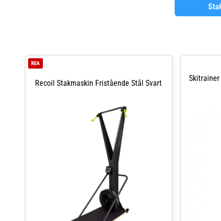
Sta
REA
Skitraine
Recoil Stakmaskin Fristående Stål Svart