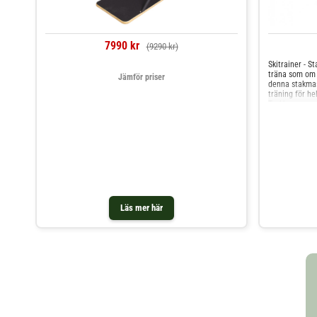
7990 kr
(9290 kr)
Skitrainer - S
träna som om d
Jämför priser
denna stakmas
träning för h
Trekkrunners n
är att simuler
träning även n
spåret. Oavset
denna träning
kondition och
av luftmotstån
Trainer som b
upp till dig. 
sätt finns ing
och med att du
Läs mer här
stakmaskin opt
skitrainer - kr
av luftmotstån
ingen elanslut
din egen kraf
komponenter kr
Displayen driv
ingår Ski Trai
hastighet, tid
displayen medf
kostnad. Rejäl