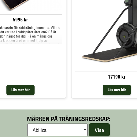
5995 kr
takmaskin för skidträning inomhus. Vill du
u var ute i skidspåret året om? Då är
kin något för dig! Få en mångsidig
ela kroppen året om med hjälp av
ya Ski Trainer. Syftet med en stakmaskin
a längdskidåkning, så att du kan få samma
är det inte är möjligt att vara ute i
t om du brukar åka skidor eller inte är
smaskin perfekt för att träna upp både
 styrka. Luftmotstånd Då maskinen drivs
d finns det ingen motor i denna Ski
estämmer hastigheten, utan det är helt
17190 kr
Ju mer du tar i desto högre motstånd, på så
en begränsning för din träningsintensitet. I
 själv styr hastigheten är denna
Läs mer här
Läs mer här
imal för intervallträning. Klimatsmart
äver ingen elförsörjning Skitrainern drivs
d och saknar motor vilket innebär att
ning krävs. Det enda som driver den är
t. Då den saknar avancerade elektroniska
ävs i princip inte heller något underhåll.
MÄRKEN PÅ TRÄNINGSREDSKAP:
s av batterier. Display och golvplatta
nern har en tydlig LED-display som mäter
, distans och brända kalorier. Utöver
öljer även en golvplatta utan extra
a mått och kvalitativa material