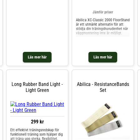
miljömedvetna val. Vårt Flexband
är det perfekta träningsredskapet
Jämför priser
för flexibilitets- och
stabilitetsträning. Kan användas
Abilica XC-Classic 2000 FloorStand
till övningar för både över- och
är ett utmärkt alternativ för att
underkropp. Denna produkt är
stödja din träningshuvudenhet när
gjord av naturligt material och
väggmontering inte är möjligt.
därför kan färgskillnader
Detta tillbehör gör det enkelt att
förekomma.
flytta XC Classic med hjälp av dess
inbyggda hjul. Tillverkad av trä och
stål, ger den också en slitstark yta
med halkskydd för fötterna att
Läs mer här
Läs mer här
träna på. Specifikationer: * Längd:
127 cm * Bredd: 59 cm * Tjocklek:
5,5 cm * Vikt: 17 kg
Long Rubber Band Light -
Abilica - ResistanceBands
Light Green
Set
299 kr
Ett effektivt träningsredskap för
funktionell träning som hjälper dig
att träna upp styrka, flexibilitet,