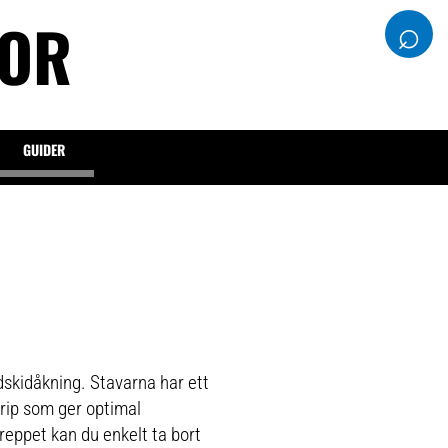
DOR
⌕
GUIDER
dskidåkning. Stavarna har ett
Grip som ger optimal
reppet kan du enkelt ta bort