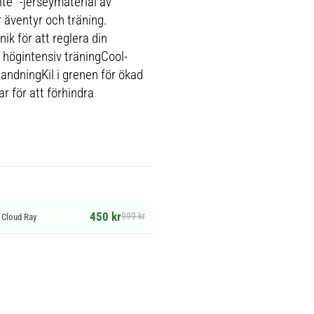
Lite™-jerseymaterial av
äventyr och träning.
k för att reglera din
 högintensiv träningCool-
landningKil i grenen för ökad
r för att förhindra
450 kr
999 kr
 Cloud Ray