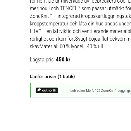
för herr. De är tillverkade av Icebreakers Cool-
merinoull och TENCEL™ som passar utmärkt för 
ZoneKnit™ – integrerad kroppskartläggningstekni
kroppstemperatur och låta din hud andas under
Lite™ – en lättviktig och ventilerande materialb
rörlighet och komfortSvagt böjda flatlocksömma
skavMaterial: 60 % lyocell, 40 % ull
Lägsta pris:
450 kr
Jämför priser (1 butik)
Icebreaker Men's 125 ZoneKnit™ Leggings