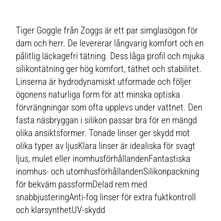
Tiger Goggle från Zoggs är ett par simglasögon för
dam och herr. De levererar långvarig komfort och en
pålitlig läckagefri tätning. Dess låga profil och mjuka
silikontätning ger hög komfort, täthet och stabilitet.
Linserna är hydrodynamiskt utformade och följer
ögonens naturliga form för att minska optiska
förvrängningar som ofta upplevs under vattnet. Den
fasta näsbryggan i silikon passar bra för en mängd
olika ansiktsformer. Tonade linser ger skydd mot
olika typer av ljusKlara linser är idealiska för svagt
ljus, mulet eller inomhusförhållandenFantastiska
inomhus- och utomhusförhållandenSilikonpackning
för bekväm passformDelad rem med
snabbjusteringAnti-fog linser för extra fuktkontroll
och klarsynthetUV-skydd