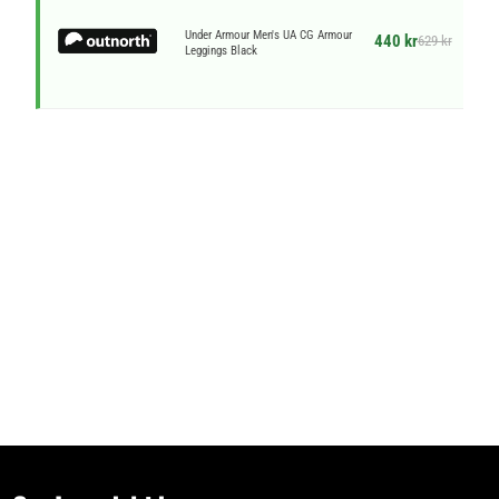
Under Armour Men's UA CG Armour
440 kr
629 kr
Leggings Black