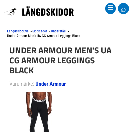
⌕
☰
LÄNGDSKIDOR
»
»
»
Längdskidor.se
Skidkläder
Underställ
Under Armour Men's UA CG Armour Leggings Black
UNDER ARMOUR MEN'S UA
CG ARMOUR LEGGINGS
BLACK
Varumärke:
Under Armour